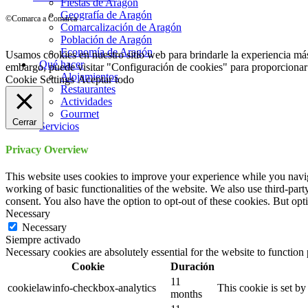
Fiestas de Aragón
Geografía de Aragón
©Comarca a Comarca
Comarcalización de Aragón
Población de Aragón
Economía de Aragón
Usamos cookies en nuestro sitio web para brindarle la experiencia más
Qué hacer
embargo, puede visitar "Configuración de cookies" para proporcionar
Alojamientos
Cookie Settings
Aceptar todo
Restaurantes
Actividades
Gourmet
Cerrar
Servicios
Privacy Overview
This website uses cookies to improve your experience while you navigat
working of basic functionalities of the website. We also use third-pa
consent. You also have the option to opt-out of these cookies. But op
Necessary
Necessary
Siempre activado
Necessary cookies are absolutely essential for the website to function
Cookie
Duración
11
cookielawinfo-checkbox-analytics
This cookie is set b
months