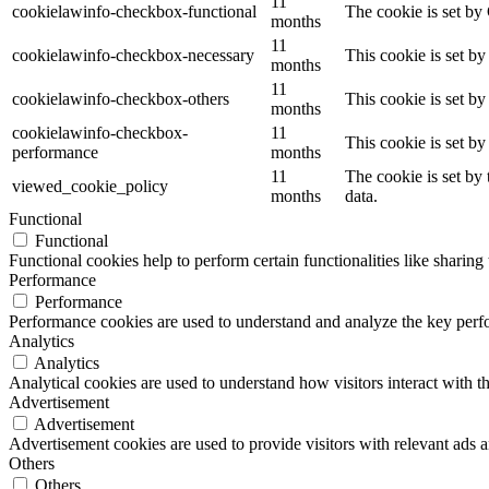
11
cookielawinfo-checkbox-functional
The cookie is set by
months
11
cookielawinfo-checkbox-necessary
This cookie is set b
months
11
cookielawinfo-checkbox-others
This cookie is set b
months
cookielawinfo-checkbox-
11
This cookie is set b
performance
months
11
The cookie is set by
viewed_cookie_policy
months
data.
Functional
Functional
Functional cookies help to perform certain functionalities like sharing 
Performance
Performance
Performance cookies are used to understand and analyze the key perfor
Analytics
Analytics
Analytical cookies are used to understand how visitors interact with th
Advertisement
Advertisement
Advertisement cookies are used to provide visitors with relevant ads 
Others
Others