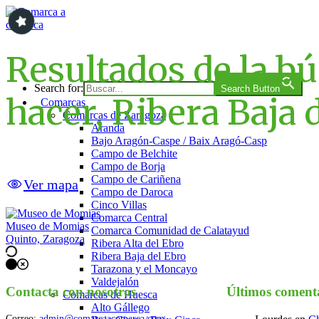
Saltar
al
contenido
Comarca a comarca
Resultados de la b
Search for:
Search Button
hacer, Ribera Baja 
Comarcas
Comarcas de Zaragoza
Aranda
Bajo Aragón-Caspe / Baix Aragó-Casp
Campo de Belchite
Campo de Borja
Campo de Cariñena
Ver mapa
Campo de Daroca
Cinco Villas
Comarca Central
Museo de Momias
Comarca Comunidad de Calatayud
Quinto, Zaragoza
Ribera Alta del Ebro
Navegación
Ribera Baja del Ebro
Tarazona y el Moncayo
de
Valdejalón
los
Contacta con nosotros
Últimos coment
Comarcas de Huesca
Alto Gállego
puestos
Correo:
admin@comarcaacomarca.com