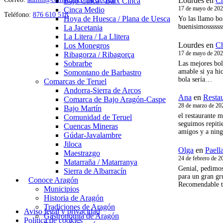
Lourdes
en
Ch
Bajo Cinca / Baix Cinca
17 de mayo de 20
Cinca Medio
Teléfono:
876 610 518
Hoya de Huesca / Plana de Uesca
Yo las llamo bo
buenisimossssss
La Jacetania
La Litera / La Llitera
Lourdes
en
Ch
Los Monegros
17 de mayo de 20
Ribagorza / Ribagorça
Sobrarbe
Las mejores bol
amable si ya hic
Somontano de Barbastro
bola sería…
Comarcas de Teruel
Andorra-Sierra de Arcos
Ana
en
Resta
Comarca de Bajo Aragón-Caspe
28 de marzo de 20
Bajo Martín
el restaurante 
Comunidad de Teruel
seguimos repiti
Cuencas Mineras
amigos y a nin
Gúdar-Javalambre
Jiloca
Olga
en
Paell
Maestrazgo
24 de febrero de 2
Matarraña / Matarranya
Genial, pedimos
Sierra de Albarracín
para un gran gr
Conoce Aragón
Recomendable t
Municipios
Historia de Aragón
Tradiciones de Aragón
Aviso legal y privacidad
Gastronomía de Aragón
Política de cookies