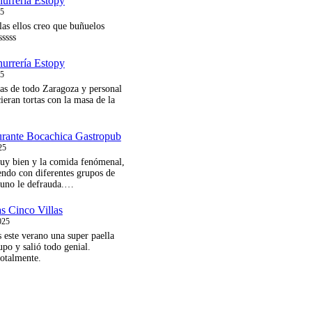
urrería Estopy
Instagram
25
las ellos creo que buñuelos
sssss
urrería Estopy
25
as de todo Zaragoza y personal
ieran tortas con la masa de la
urante Bocachica Gastropub
25
muy bien y la comida fenómenal,
endo con diferentes grupos de
guno le defrauda.…
as Cinco Villas
025
 este verano una super paella
upo y salió todo genial.
otalmente.