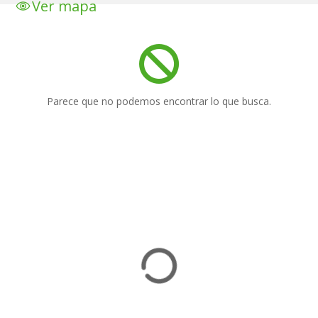
Ver mapa
S
a
l
t
a
r
Parece que no podemos encontrar lo que busca.
a
l
c
o
n
t
e
n
i
d
o