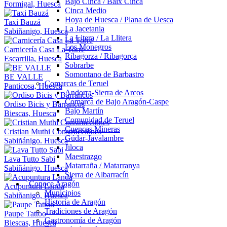
Bajo Cinca / Baix Cinca
Formigal, Huesca
Cinca Medio
Hoya de Huesca / Plana de Uesca
Taxi Bauzá
La Jacetania
Sabiñanigo, Huesca
La Litera / La Llitera
Los Monegros
Carnicería Casa La Torre
Ribagorza / Ribagorça
Escarrilla, Huesca
Sobrarbe
Somontano de Barbastro
BE VALLE
Comarcas de Teruel
Panticosa, Huesca
Andorra-Sierra de Arcos
Comarca de Bajo Aragón-Caspe
Ordiso Bicis y Barrancos
Bajo Martín
Biescas, Huesca
Comunidad de Teruel
Cuencas Mineras
Cristian Muthi Construcciones
Gúdar-Javalambre
Sabiñánigo. Huesca
Jiloca
Maestrazgo
Lava Tutto Sabi
Matarraña / Matarranya
Sabiñánigo. Huesca
Sierra de Albarracín
Conoce Aragón
Acupuntura Landa
Municipios
Sabiñanigo, Huesca
Historia de Aragón
Tradiciones de Aragón
Paupe Tattoo
Gastronomía de Aragón
Biescas, Huesca