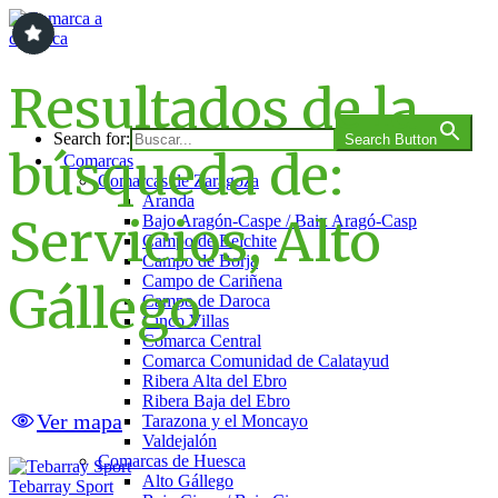
Saltar
al
contenido
Comarca a comarca
Resultados de la
Search for:
Search Button
búsqueda de:
Comarcas
Comarcas de Zaragoza
Aranda
Servicios, Alto
Bajo Aragón-Caspe / Baix Aragó-Casp
Campo de Belchite
Campo de Borja
Campo de Cariñena
Gállego
Campo de Daroca
Cinco Villas
Comarca Central
Comarca Comunidad de Calatayud
Ribera Alta del Ebro
Ribera Baja del Ebro
Ver mapa
Tarazona y el Moncayo
Valdejalón
Comarcas de Huesca
Alto Gállego
Tebarray Sport