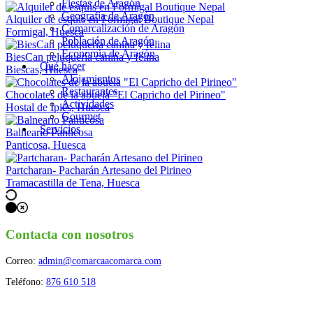
Fiestas de Aragón
Geografía de Aragón
Alquiler de esquís en Formigal Boutique Nepal
Comarcalización de Aragón
Formigal, Huesca
Población de Aragón
Economía de Aragón
BiesCan peluquería canina y felina
Qué hacer
Biescas, Huesca
Alojamientos
Restaurantes
Chocolates de la abuela "El Capricho del Pirineo"
Actividades
Hostal de Ipiés, Huesca
Gourmet
Servicios
Balneario Panticosa
Panticosa, Huesca
Partcharan- Pacharán Artesano del Pirineo
Tramacastilla de Tena, Huesca
Navegación
de
los
Contacta con nosotros
puestos
Correo:
admin@comarcaacomarca.com
Teléfono:
876 610 518