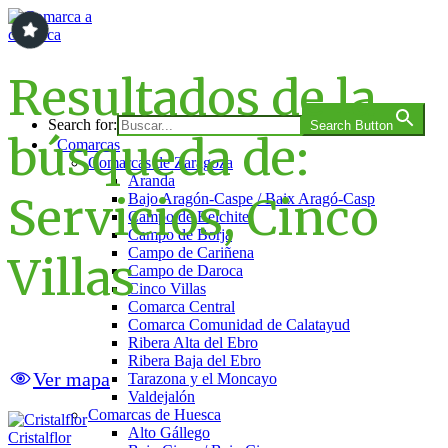
Saltar
al
contenido
Comarca a comarca
Resultados de la
Search for:
Search Button
búsqueda de:
Comarcas
Comarcas de Zaragoza
Aranda
Servicios, Cinco
Bajo Aragón-Caspe / Baix Aragó-Casp
Campo de Belchite
Campo de Borja
Campo de Cariñena
Villas
Campo de Daroca
Cinco Villas
Comarca Central
Comarca Comunidad de Calatayud
Ribera Alta del Ebro
Ribera Baja del Ebro
Ver mapa
Tarazona y el Moncayo
Valdejalón
Comarcas de Huesca
Alto Gállego
Cristalflor