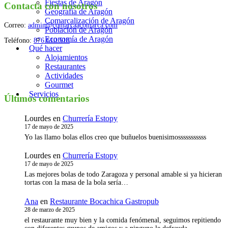
Fiestas de Aragón
los
Contacta con nosotros
Geografía de Aragón
puestos
Comarcalización de Aragón
Correo:
admin@comarcaacomarca.com
Población de Aragón
Economía de Aragón
Teléfono:
876 610 518
Qué hacer
Alojamientos
Restaurantes
Actividades
Gourmet
Servicios
Últimos comentarios
Lourdes
en
Churrería Estopy
17 de mayo de 2025
Yo las llamo bolas ellos creo que buñuelos buenisimosssssssssss
Lourdes
en
Churrería Estopy
17 de mayo de 2025
Las mejores bolas de todo Zaragoza y personal amable si ya hicieran
tortas con la masa de la bola sería…
Ana
en
Restaurante Bocachica Gastropub
28 de marzo de 2025
el restaurante muy bien y la comida fenómenal, seguimos repitiendo