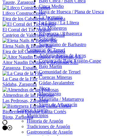
Bajo Cinca / Baix Cinca
Tauste, Zaragoza
Cinca Medio
Hoya de Huesca / Plana de Uesca
Lifeco Construcciones
La Jacetania
Ejea de los Caballeros, Zaragoza
La Litera / La Llitera
Los Monegros
El Corral del Tío Nicasio
Ribagorza / Ribagorça
Castejon de Valdejasa, Zaragoza
Sobrarbe
Somontano de Barbastro
Elena Nails & Beauty Bar
Comarcas de Teruel
Ejea de los Caballeros, Zaragoza
Andorra-Sierra de Arcos
Comarca de Bajo Aragón-Caspe
Aitor Naudin Destajos y Reformas S.L.
Bajo Martín
Zaragoza, España.
Comunidad de Teruel
Cuencas Mineras
La Casa de la Flor
Gúdar-Javalambre
Sádaba, Zaragoza
Jiloca
Maestrazgo
Almendras de las Pedrosas
Matarraña / Matarranya
Las Pedrosas, Zaragoza
Sierra de Albarracín
Conoce Aragón
Biotternera Enrique Lafita Cortés
Municipios
Biota, Zaragoza
Historia de Aragón
Navegación
Tradiciones de Aragón
de
Gastronomía de Aragón