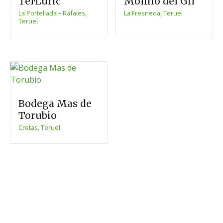
Tel·Lúric
Molino del Gil
La Portellada – Ráfales,
La Fresneda, Teruel
Teruel
Bodega Mas de
Torubio
Cretas, Teruel
N
a