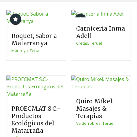
S
a
l
t
Carniceria Inma
a
Roquet, Sabor a
Adell
r
Matarranya
Cretas, Teruel
a
Monroyo, Teruel
l
c
o
n
t
e
n
Quiro Míkel.
i
PROECMAT S.C.-
Masajes &
d
Productos
Terapias
o
Ecológicos del
Valderrobres, Teruel
Matarraña