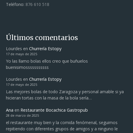
o
Teléfono:
876 610 518
s
p
Últimos comentarios
u
Lourdes
en
Churrería Estopy
e
17 de mayo de 2025
Yo las llamo bolas ellos creo que buñuelos
s
buenisimosssssssssss
t
Lourdes
en
Churrería Estopy
17 de mayo de 2025
o
Las mejores bolas de todo Zaragoza y personal amable si ya
hicieran tortas con la masa de la bola sería…
s
Ana
en
Restaurante Bocachica Gastropub
28 de marzo de 2025
el restaurante muy bien y la comida fenómenal, seguimos
repitiendo con diferentes grupos de amigos y a ninguno le