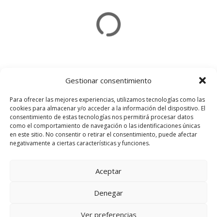
Gestionar consentimiento
Para ofrecer las mejores experiencias, utilizamos tecnologías como las
cookies para almacenar y/o acceder a la información del dispositivo. El
consentimiento de estas tecnologías nos permitirá procesar datos
Usamos cookies en nuestro sitio web
como el comportamiento de navegación o las identificaciones únicas
para brindarle la experiencia más
en este sitio. No consentir o retirar el consentimiento, puede afectar
relevante recordando sus
negativamente a ciertas características y funciones.
preferencias y visitas repetidas. Al
hacer clic en "Aceptar todo", acepta
el uso de TODAS las cookies. Sin
Aceptar
embargo, puede visitar
"Configuración de cookies" para
Denegar
proporcionar un consentimiento
controlado.
Aviso legal y privacidad
Política de cookies
Ver preferencias