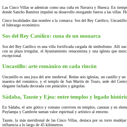
Las Cinco Villas se adentran como una cuña en Navarra y Huesca. En tiemp
donde Sancho Ramírez impulsó su desarrollo otorgando fueros a las villas. H
Cinco localidades dan nombre a la comarca: Sos del Rey Católico, Uncastillo,
el liderazgo económico.
Sos del Rey Católico: cuna de un monarca
Sos del Rey Católico es una villa fortificada cargada de simbolismo. Allí na
con su plaza irregular, el Ayuntamiento renacentista y una iglesia que mez
excepcional.
Uncastillo: arte románico en cada rincón
Uncastillo es una joya del arte medieval. Reúne seis iglesias, un castillo y 
maestra del románico, y el templo de San Martín de Tours, sede del Centro 
elegante fachada decorada con pináculos y gárgolas.
Sádaba, Tauste y Ejea: entre templos y legado históri
En Sádaba, el arte gótico y romano conviven en templos, casonas y en element
Puylampa y Cambrón suman valor espiritual y artístico al entorno.
Tauste, la más meridional de las Cinco Villas, destaca por su torre mudéja
influencia a lo largo de 45 kilómetros.