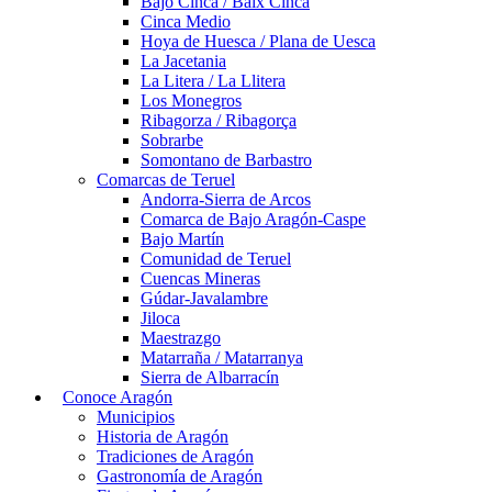
Bajo Cinca / Baix Cinca
Cinca Medio
Hoya de Huesca / Plana de Uesca
La Jacetania
La Litera / La Llitera
Los Monegros
Ribagorza / Ribagorça
Sobrarbe
Somontano de Barbastro
Comarcas de Teruel
Andorra-Sierra de Arcos
Comarca de Bajo Aragón-Caspe
Bajo Martín
Comunidad de Teruel
Cuencas Mineras
Gúdar-Javalambre
Jiloca
Maestrazgo
Matarraña / Matarranya
Sierra de Albarracín
Conoce Aragón
Municipios
Historia de Aragón
Tradiciones de Aragón
Gastronomía de Aragón