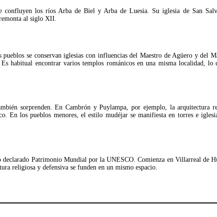
de confluyen los ríos Arba de Biel y Arba de Luesia. Su iglesia de San Salv
remonta al siglo XII.
pueblos se conservan iglesias con influencias del Maestro de Agüero y del Ma
 Es habitual encontrar varios templos románicos en una misma localidad, lo 
 también sorprenden. En Cambrón y Puylampa, por ejemplo, la arquitectura re
co. En los pueblos menores, el estilo mudéjar se manifiesta en torres e igles
ilo declarado Patrimonio Mundial por la UNESCO. Comienza en Villarreal de H
tura religiosa y defensiva se funden en un mismo espacio.