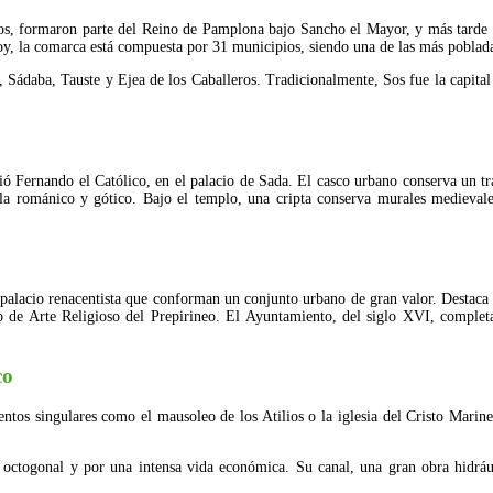
os, formaron parte del Reino de Pamplona bajo Sancho el Mayor, y más tarde 
oy, la comarca está compuesta por 31 municipios, siendo una de las más poblad
 Sádaba, Tauste y Ejea de los Caballeros. Tradicionalmente, Sos fue la capital
ció Fernando el Católico, en el palacio de Sada. El casco urbano conserva un t
cla románico y gótico. Bajo el templo, una cripta conserva murales medieval
un palacio renacentista que conforman un conjunto urbano de gran valor. Destaca
de Arte Religioso del Prepirineo. El Ayuntamiento, del siglo XVI, completa 
co
os singulares como el mausoleo de los Atilios o la iglesia del Cristo Marinero
r octogonal y por una intensa vida económica. Su canal, una gran obra hidráu