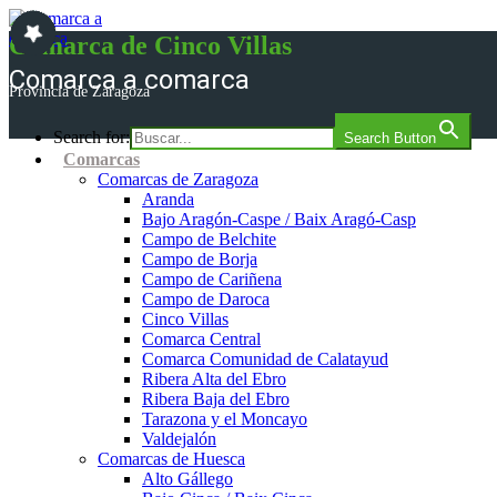
Saltar
al
Comarca de Cinco Villas
contenido
Comarca a comarca
Provincia de Zaragoza
Search for:
Search Button
Comarcas
Comarcas de Zaragoza
Aranda
Bajo Aragón-Caspe / Baix Aragó-Casp
Campo de Belchite
Campo de Borja
Campo de Cariñena
Campo de Daroca
Cinco Villas
Comarca Central
Comarca Comunidad de Calatayud
Ribera Alta del Ebro
Ribera Baja del Ebro
Tarazona y el Moncayo
Valdejalón
Comarcas de Huesca
Alto Gállego