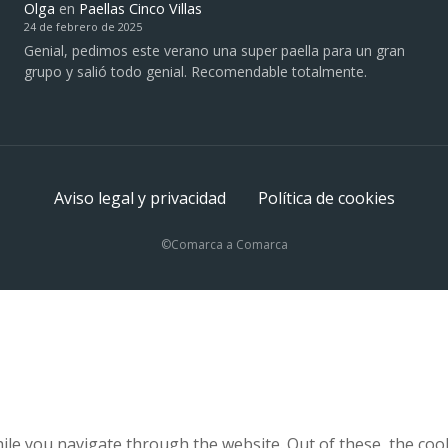
Olga
en
Paellas Cinco Villas
24 de febrero de 2025
Genial, pedimos este verano una super paella para un gran
grupo y salió todo genial. Recomendable totalmente.
Aviso legal y privacidad
Política de cookies
©Comarca a Comarca
le you navigate through the website. Out of these, the coo