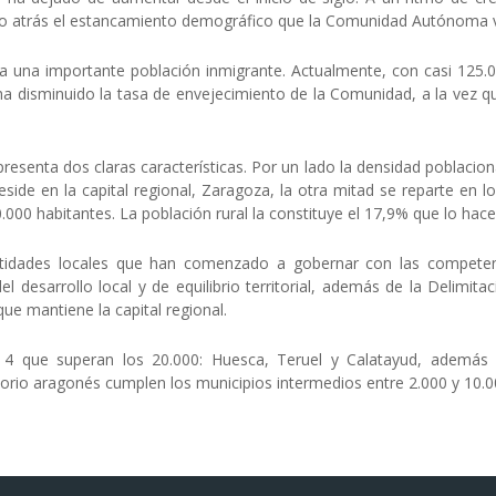
ado atrás el estancamiento demográfico que la Comunidad Autónoma v
 una importante población inmigrante. Actualmente, con casi 125.0
ha disminuido la tasa de envejecimiento de la Comunidad, a la vez q
presenta dos claras características. Por un lado la densidad poblaciona
 reside en la capital regional, Zaragoza, la otra mitad se reparte en 
0.000 habitantes. La población rural la constituye el 17,9% que lo ha
 entidades locales que han comenzado a gobernar con las competen
 desarrollo local y de equilibrio territorial, además de la Delimi
que mantiene la capital regional.
4 que superan los 20.000: Huesca, Teruel y Calatayud, además 
torio aragonés cumplen los municipios intermedios entre 2.000 y 10.0