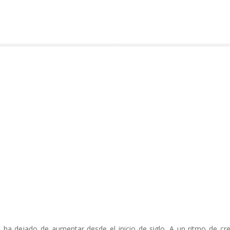
de Aragón
 ha dejado de aumentar desde el inicio de siglo. A un ritmo de cr