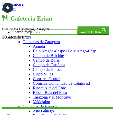
Saltar
al
contenido
Comarca a comarca
Cafetería Erian
Ejea de los Caballeros, Zaragoza
Search for:
Search Button
Comarcas
Comarcas de Zaragoza
Aranda
Bajo Aragón-Caspe / Baix Aragó-Casp
Campo de Belchite
Campo de Borja
Campo de Cariñena
Campo de Daroca
Cinco Villas
Comarca Central
Comarca Comunidad de Calatayud
Ribera Alta del Ebro
Ribera Baja del Ebro
Tarazona y el Moncayo
Valdejalón
Comarcas de Huesca
Alto Gállego