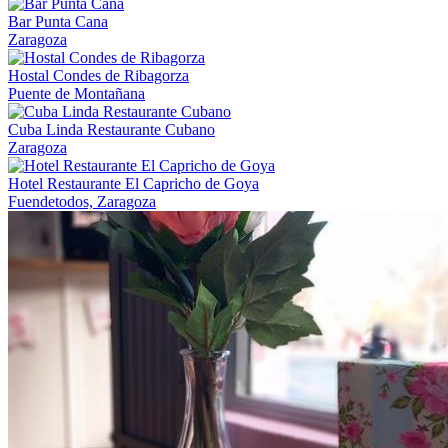
Bar Punta Cana
Zaragoza
Hostal Condes de Ribagorza
Puente de Montañana
Cuba Linda Restaurante Cubano
Zaragoza
Hotel Restaurante El Capricho de Goya
Fuendetodos, Zaragoza