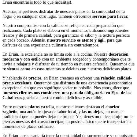
Erian encontrarás todo lo que necesitas!.
Además, si prefieres disfrutar de nuestros platos en la comodidad de tu
hogar o en cualquier otro lugar, también ofrecemos
servicio para llevar.
Nuestro compromiso con la calidad se refleja en cada preparación que
realizamos. Cada plato se elabora en el momento, utilizando ingredientes
frescos y de primera calidad, para garantizar el sabor y la textura perfecta
en cada bocado. Además,
nuestro servicio es atento y ágil
, para que
disfrutes de una experiencia culinaria sin contratiempos.
En Erian, la excelencia no se limita solo a la cocina. Nuestra
decoración
moderna y con estilo
crea un ambiente acogedor y contemporáneo que te
invita a relajarte y disfrutar de tu tiempo en nuestra cafetería. Queremos que
te sientas como en casa
mientras te deleitas con nuestros deliciosos platos.
Y hablando de
precios
, en Erian creemos en ofrecer una
relación calidad-
precio excelente.
Queremos que disfrutes de una experiencia gastronómica
excepcional sin que eso signifique vaciar tu bolsillo. Nos enorgullece que
nuestros clientes nos consideren una parada obligatoria en Ejea de los
Caballeros
gracias a nuestra comida deliciosa y asequible.
Entre nuestros
platos estrella
, nuestros clientes destacan el
chorizo
zagüeño
, una auténtica joya de sabor local, y las
madejas
, un manjar
tradicional que no puedes dejar de probar. Y si tienes un dulce antojo, no te
pierdas nuestras
deliciosas torrijas
, un postre clásico que te transportará a
momentos de placer culinario.
En Erian, nos encantaría tener la oportunidad de sorprenderte y conquistarte