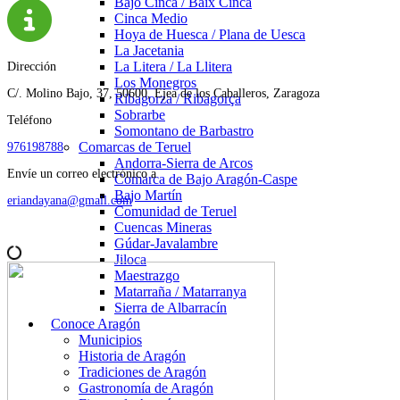
Bajo Cinca / Baix Cinca
Cinca Medio
Hoya de Huesca / Plana de Uesca
La Jacetania
La Litera / La Llitera
Dirección
Los Monegros
C/. Molino Bajo, 37, 50600, Ejea de los Caballeros, Zaragoza
Ribagorza / Ribagorça
Sobrarbe
Teléfono
Somontano de Barbastro
Comarcas de Teruel
976198788
Andorra-Sierra de Arcos
Envíe un correo electrónico a
Comarca de Bajo Aragón-Caspe
Bajo Martín
eriandayana@gmail.com
Comunidad de Teruel
Cuencas Mineras
Gúdar-Javalambre
Jiloca
Maestrazgo
Matarraña / Matarranya
Sierra de Albarracín
Conoce Aragón
Municipios
Historia de Aragón
Tradiciones de Aragón
Gastronomía de Aragón