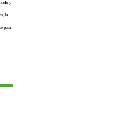
ómodo y
s, la
te para