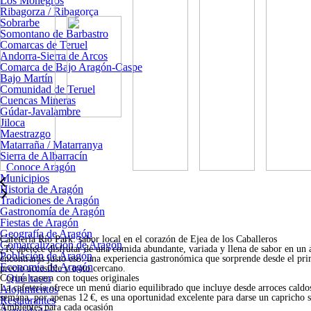
Los Monegros
Ribagorza / Ribagorça
Sobrarbe
Somontano de Barbastro
Comarcas de Teruel
Andorra-Sierra de Arcos
Comarca de Bajo Aragón-Caspe
Bajo Martín
Comunidad de Teruel
Cuencas Mineras
Gúdar-Javalambre
Jiloca
Maestrazgo
Matarraña / Matarranya
Sierra de Albarracín
Conoce Aragón
Municipios
Historia de Aragón
Tradiciones de Aragón
Gastronomía de Aragón
Fiestas de Aragón
Geografía de Aragón
Cafetería Río Park: sabor local en el corazón de Ejea de los Caballeros
Comarcalización de Aragón
¿Te apetece disfrutar de una comida abundante, variada y llena de sabor en u
Población de Aragón
encontrarás justo eso: una experiencia gastronómica que sorprende desde el prim
Economía de Aragón
precio accesible y trato cercano.
Qué hacer
Cocina casera con toques originales
La cafetería ofrece un menú diario equilibrado que incluye desde arroces caldos
Alojamientos
semana, por apenas 12 €, es una oportunidad excelente para darse un capricho s
Restaurantes
Ambientes para cada ocasión