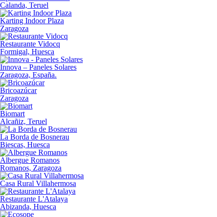
Calanda, Teruel
Karting Indoor Plaza
Zaragoza
Restaurante Vidocq
Formigal, Huesca
Innova – Paneles Solares
Zaragoza, España.
Bricoazúcar
Zaragoza
Biomart
Alcañiz, Teruel
La Borda de Bosnerau
Biescas, Huesca
Albergue Romanos
Romanos, Zaragoza
Casa Rural Villahermosa
Restaurante L'Atalaya
Abizanda, Huesca