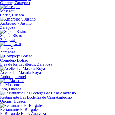
Cadrete, Zaragoza
Masesqui
Cerler, Huesca
Ambrosio y Justino
Zaragoza
Sophia Bistro
Zaragoza
Liang Xin
Zaragoza
Complejo Bolaso
Ejea de los caballeros, Zaragoza
Aceites La Masada Roya
Andorra, Teruel
La Mascotte
Jaca, Huesca
Restaurante Las Bodegas de Casa Ambrosio
Oncins, Huesca
Restaurante El Burgolés
El Burgo de Ebro, Zaragoza