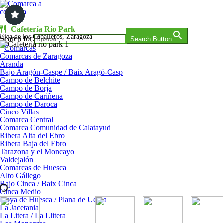
Saltar
al
contenido
Comarca a comarca
Cafetería Rio Park
Ejea de los Caballeros, Zaragoza
Search for:
Search Button
Comarcas
Comarcas de Zaragoza
Aranda
Bajo Aragón-Caspe / Baix Aragó-Casp
Campo de Belchite
Campo de Borja
Campo de Cariñena
Campo de Daroca
Cinco Villas
Comarca Central
Comarca Comunidad de Calatayud
Ribera Alta del Ebro
Ribera Baja del Ebro
Tarazona y el Moncayo
Valdejalón
Comarcas de Huesca
Alto Gállego
Bajo Cinca / Baix Cinca
Cinca Medio
Hoya de Huesca / Plana de Uesca
La Jacetania
La Litera / La Llitera