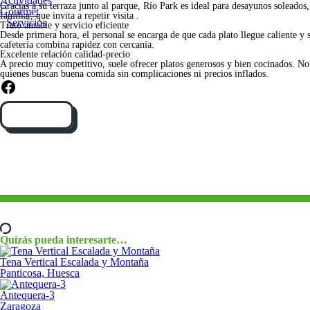
Actividades
Gracias a su terraza junto al parque, Río Park es ideal para desayunos soleados,
Gourmet
familiar, que invita a repetir visita .
Servicios
Trato amable y servicio eficiente
Desde primera hora, el personal se encarga de que cada plato llegue caliente y
cafetería combina rapidez con cercanía.
Excelente relación calidad‑precio
A precio muy competitivo, suele ofrecer platos generosos y bien cocinados. No 
quienes buscan buena comida sin complicaciones ni precios inflados.
Facebook
Cómo llegar
Quizás pueda interesarte…
Tena Vertical Escalada y Montaña
Panticosa, Huesca
Antequera-3
Zaragoza