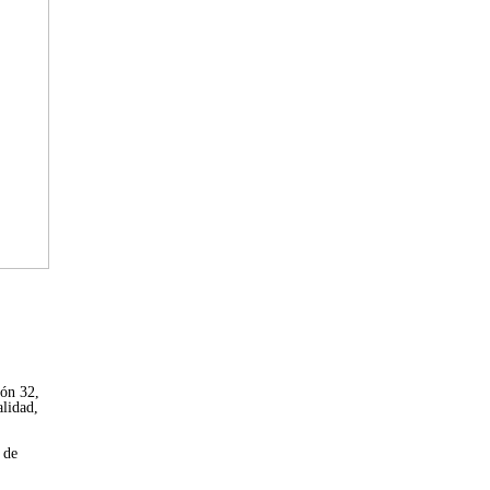
ión 32,
alidad,
 de