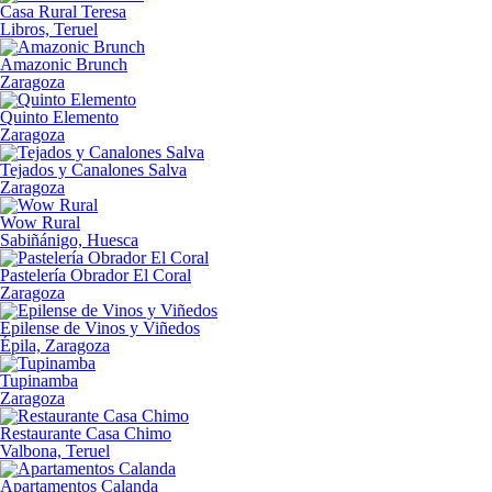
Casa Rural Teresa
Libros, Teruel
Amazonic Brunch
Zaragoza
Quinto Elemento
Zaragoza
Tejados y Canalones Salva
Zaragoza
Wow Rural
Sabiñánigo, Huesca
Pastelería Obrador El Coral
Zaragoza
Epilense de Vinos y Viñedos
Épila, Zaragoza
Tupinamba
Zaragoza
Restaurante Casa Chimo
Valbona, Teruel
Apartamentos Calanda