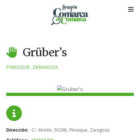
S
a
l
t
a
r
a
Grüber’s
l
c
PINSEQUE, ZARAGOZA
o
n
t
e
n
i
d
o
Dirección
C/. Monte, 50298, Pinseque, Zaragoza