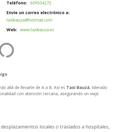
Teléfono
609504272
Envíe un correo electrónico a
taxibauza@hotmail.com
Web
www.taxibauza.es
nigo
ás allá de llevarte de A a B. Así es
Taxi Bauzá
, liderado
ionalidad con atención cercana, asegurando un viaje
a desplazamientos locales o traslados a hospitales,