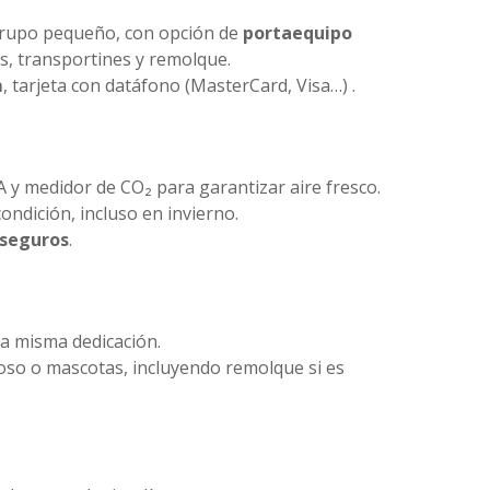
n grupo pequeño, con opción de
portaequipo
as, transportines y remolque.
m
, tarjeta con datáfono (MasterCard, Visa…) .
PA y medidor de CO₂ para garantizar aire fresco.
 condición, incluso en invierno.
 seguros
.
la misma dedicación.
so o mascotas, incluyendo remolque si es