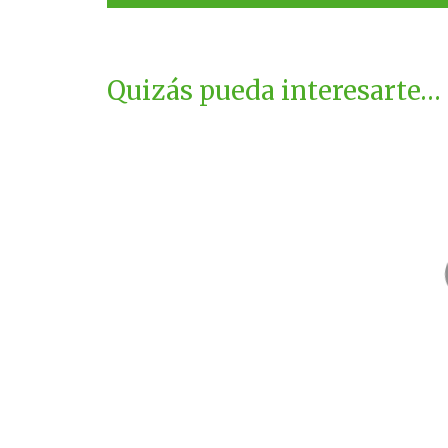
Quizás pueda interesarte…
Kids City
Bar El 
Zaragoza
Albalate del