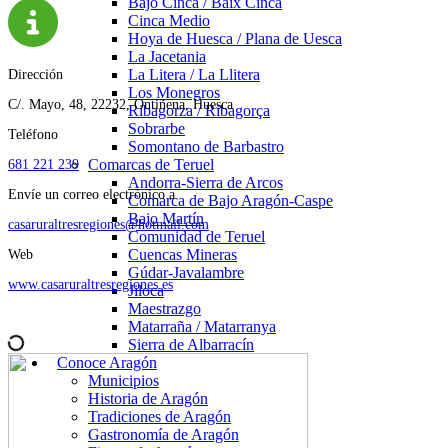
Bajo Cinca / Baix Cinca
Cinca Medio
Hoya de Huesca / Plana de Uesca
La Jacetania
La Litera / La Llitera
Dirección
Los Monegros
C/. Mayo, 48, 22232, Ontiñena, Huesca
Ribagorza / Ribagorça
Sobrarbe
Teléfono
Somontano de Barbastro
Comarcas de Teruel
681 221 239
Andorra-Sierra de Arcos
Envíe un correo electrónico a
Comarca de Bajo Aragón-Caspe
Bajo Martín
casaruraltresregiones@hotmail.com
Comunidad de Teruel
Cuencas Mineras
Web
Gúdar-Javalambre
www.casaruraltresregiones.es
Jiloca
Maestrazgo
Matarraña / Matarranya
Sierra de Albarracín
Conoce Aragón
Municipios
Historia de Aragón
Tradiciones de Aragón
Gastronomía de Aragón