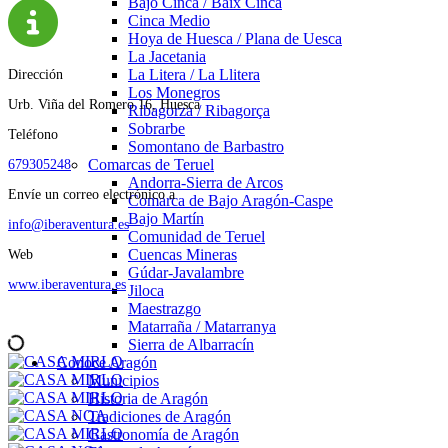
Bajo Cinca / Baix Cinca
Cinca Medio
Hoya de Huesca / Plana de Uesca
La Jacetania
La Litera / La Llitera
Dirección
Los Monegros
Urb. Viña del Romero 16, Huesca
Ribagorza / Ribagorça
Sobrarbe
Teléfono
Somontano de Barbastro
Comarcas de Teruel
679305248
Andorra-Sierra de Arcos
Envíe un correo electrónico a
Comarca de Bajo Aragón-Caspe
Bajo Martín
info@iberaventura.es
Comunidad de Teruel
Cuencas Mineras
Web
Gúdar-Javalambre
www.iberaventura.es
Jiloca
Maestrazgo
Matarraña / Matarranya
Sierra de Albarracín
Conoce Aragón
Municipios
Historia de Aragón
Tradiciones de Aragón
Gastronomía de Aragón