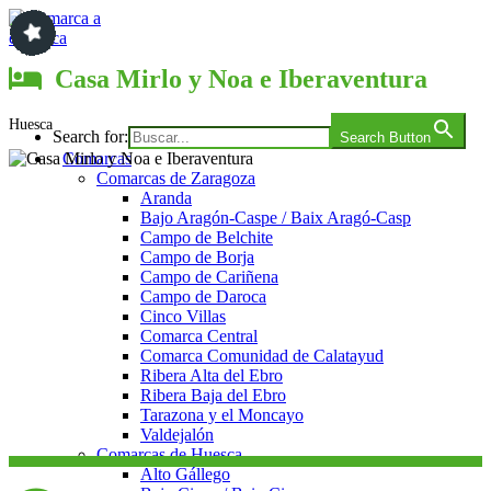
Saltar
al
contenido
Comarca a comarca
Casa Mirlo y Noa e Iberaventura
Huesca
Search for:
Search Button
Comarcas
Comarcas de Zaragoza
Aranda
Bajo Aragón-Caspe / Baix Aragó-Casp
Campo de Belchite
Campo de Borja
Campo de Cariñena
Campo de Daroca
Cinco Villas
Comarca Central
Comarca Comunidad de Calatayud
Ribera Alta del Ebro
Ribera Baja del Ebro
Tarazona y el Moncayo
Valdejalón
Comarcas de Huesca
Alto Gállego