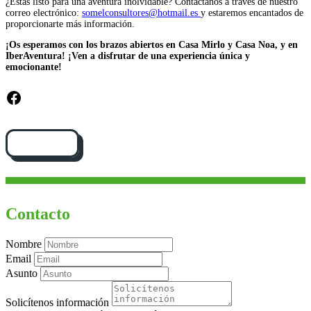
¿Estás listo para una aventura inolvidable? Contáctanos a través de nuestro
correo electrónico:
somelconsultores@hotmail.es
y estaremos encantados de
proporcionarte más información.
¡Os esperamos con los brazos abiertos en Casa Mirlo y Casa Noa, y en
IberAventura! ¡Ven a disfrutar de una experiencia única y
emocionante!
Facebook
Cómo llegar
Contacto
Nombre
Email
Asunto
Solicítenos información