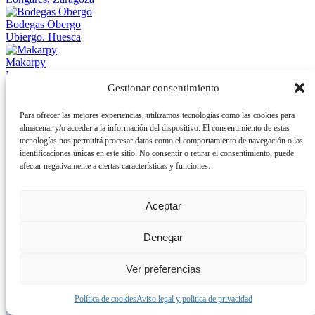
Bodegas Obergo
Ubiergo. Huesca
Makarpy
Mas de las Matas, Teruel
Gestionar consentimiento
Apartamentos Petronilla
Benasque, Huesca
Para ofrecer las mejores experiencias, utilizamos tecnologías como las cookies para
almacenar y/o acceder a la información del dispositivo. El consentimiento de estas
Casa Notari
tecnologías nos permitirá procesar datos como el comportamiento de navegación o las
Tolva, Huesca
identificaciones únicas en este sitio. No consentir o retirar el consentimiento, puede
afectar negativamente a ciertas características y funciones.
Bodegas Zazurca
Almonacid de la Sierra
Aceptar
Hotel María Rosa
Pedrola, Zaragoza
Denegar
Esturión de Sarrión
Sarrión, Teruel
Ver preferencias
Tel·Lúric
Política de cookies
Aviso legal y politica de privacidad
La Portellada – Ráfales, Teruel