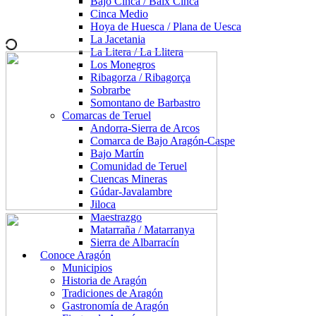
Bajo Cinca / Baix Cinca
Cinca Medio
Hoya de Huesca / Plana de Uesca
La Jacetania
La Litera / La Llitera
Los Monegros
Ribagorza / Ribagorça
Sobrarbe
Somontano de Barbastro
Comarcas de Teruel
Andorra-Sierra de Arcos
Comarca de Bajo Aragón-Caspe
Bajo Martín
Comunidad de Teruel
Cuencas Mineras
Gúdar-Javalambre
Jiloca
Maestrazgo
Matarraña / Matarranya
Sierra de Albarracín
Conoce Aragón
Municipios
Historia de Aragón
Tradiciones de Aragón
Gastronomía de Aragón