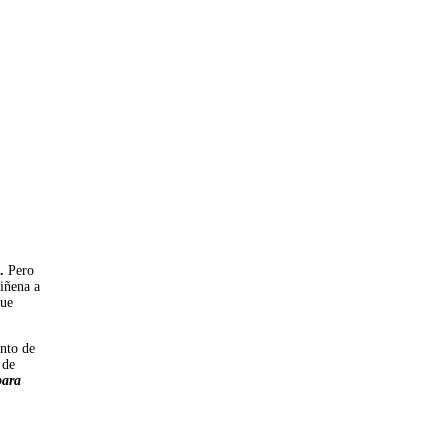
.
Pero
iñena a
que
ento de
 de
para