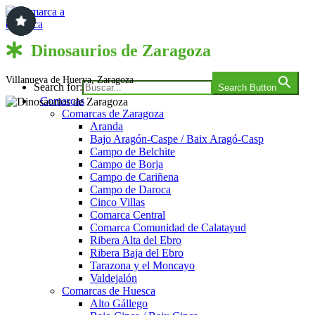
Saltar
al
contenido
Comarca a comarca
Dinosaurios de Zaragoza
Villanueva de Huerva, Zaragoza
Search for:
Search Button
Comarcas
Comarcas de Zaragoza
Aranda
Bajo Aragón-Caspe / Baix Aragó-Casp
Campo de Belchite
Campo de Borja
Campo de Cariñena
Campo de Daroca
Cinco Villas
Comarca Central
Comarca Comunidad de Calatayud
Ribera Alta del Ebro
Ribera Baja del Ebro
Tarazona y el Moncayo
Valdejalón
Comarcas de Huesca
Alto Gállego