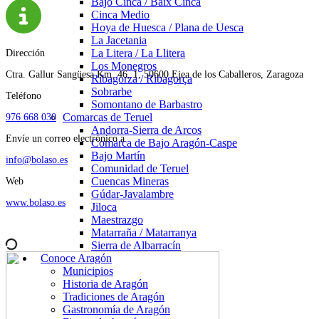
Bajo Cinca / Baix Cinca
Cinca Medio
Hoya de Huesca / Plana de Uesca
La Jacetania
La Litera / La Llitera
Dirección
Los Monegros
Ctra. Gallur Sangüesa Km. 46, 1, 50600 Ejea de los Caballeros, Zaragoza
Ribagorza / Ribagorça
Sobrarbe
Teléfono
Somontano de Barbastro
Comarcas de Teruel
976 668 030
Andorra-Sierra de Arcos
Envíe un correo electrónico a
Comarca de Bajo Aragón-Caspe
Bajo Martín
info@bolaso.es
Comunidad de Teruel
Cuencas Mineras
Web
Gúdar-Javalambre
www.bolaso.es
Jiloca
Maestrazgo
Matarraña / Matarranya
Sierra de Albarracín
Conoce Aragón
Municipios
Historia de Aragón
Tradiciones de Aragón
Gastronomía de Aragón