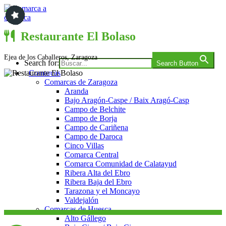
Saltar
al
contenido
Comarca a comarca
Restaurante El Bolaso
Ejea de los Caballeros, Zaragoza
Search for:
Search Button
Comarcas
Comarcas de Zaragoza
Aranda
Bajo Aragón-Caspe / Baix Aragó-Casp
Campo de Belchite
Campo de Borja
Campo de Cariñena
Campo de Daroca
Cinco Villas
Comarca Central
Comarca Comunidad de Calatayud
Ribera Alta del Ebro
Ribera Baja del Ebro
Tarazona y el Moncayo
Valdejalón
Comarcas de Huesca
Alto Gállego