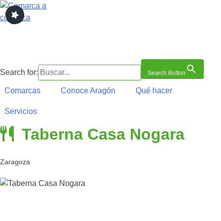
Saltar
al
contenido
Comarca a comarca
Search for:
Search Button
Comarcas
Conoce Aragón
Qué hacer
Servicios
Taberna Casa Nogara
Zaragoza