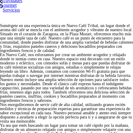
Actividades
Gourmet
Servicios
Sumérgete en una experiencia única en
Nuevo Café Tribal
, un lugar donde el
aroma del café se mezcla con el ambiente acogedor y vibrante de nuestro local.
Situado en el corazón de
Zaragoza, en la Plaza Mozart,
ofrecemos mucho más
que una simple taza de café. Nuestro café es un punto de encuentro para la
comunidad
, donde puedes disfrutar de una amplia variedad de bebidas calientes
y frías, exquisitos pasteles caseros y deliciosos bocadillos preparados con
ingredientes frescos y de calidad.
En Nuevo Café,
nos esforzamos por crear un ambiente acogedor y relajado
donde te sientas como en casa.
Nuestro espacio está decorado con un estilo
moderno y ecléctico, con cómodos sofás y mesas para que
puedas disfrutar de
tu café mientras socializas con amigos, estudias o simplemente te relajas
leyendo un libro.
Además, contamos con conexión Wi-Fi gratuita para que
puedas trabajar o navegar por internet mientras disfrutas de tu bebida favorita.
Nuestro menú incluye una amplia selección de opciones para satisfacer todos
los gustos y necesidades.
Desde el clásico café expreso hasta el indulgente
cappuccino, pasando por una variedad de tés aromáticos y refrescantes bebidas
frías, tenemos algo para todos.
También ofrecemos una deliciosa selección de
pasteles caseros, muffins, cookies y bocadillos preparados al momento con
ingredientes frescos y sabrosos.
Nos enorgullecemos de servir
café de alta calidad, utilizando granos recién
molidos y técnicas de preparación expertas para garantizar una experiencia de
sabor excepcional en cada taza.
Nuestro personal amable y atento está siempre
dispuesto a ayudarte a elegir la opción perfecta para ti y a asegurarse de que tu
visita sea memorable.
Ya sea que estés buscando un lugar para tomar un café rápido por la mañana,
disfrutar de un almuerzo relajado con amigos o simplemente relajarte con una