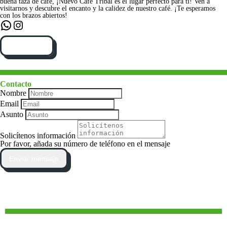
buena taza de café, ¡Nuevo Café Tribal es el lugar perfecto para ti! Ven a
visitarnos y descubre el encanto y la calidez de nuestro café. ¡Te esperamos
con los brazos abiertos!
WhatsApp
Instagram
Cómo llegar
Contacto
Nombre
Email
Asunto
Solicítenos información
Por favor, añada su número de teléfono en el mensaje
Enviar mensaje