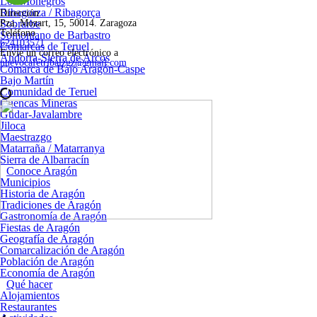
Los Monegros
Ribagorza / Ribagorça
Dirección
Sobrarbe
Pza. Mozart, 15, 50014. Zaragoza
Teléfono
Somontano de Barbastro
624103571
Comarcas de Teruel
Envíe un correo electrónico a
Andorra-Sierra de Arcos
nuevocafetribalzgz@gmail.com
Comarca de Bajo Aragón-Caspe
Bajo Martín
Comunidad de Teruel
Cuencas Mineras
Gúdar-Javalambre
Jiloca
Maestrazgo
Matarraña / Matarranya
Sierra de Albarracín
Conoce Aragón
Municipios
Historia de Aragón
Tradiciones de Aragón
Gastronomía de Aragón
Fiestas de Aragón
Geografía de Aragón
Comarcalización de Aragón
Población de Aragón
Economía de Aragón
Qué hacer
Alojamientos
Restaurantes