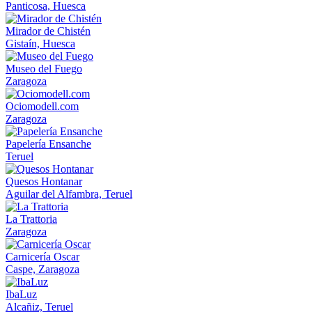
Panticosa, Huesca
Mirador de Chistén
Gistaín, Huesca
Museo del Fuego
Zaragoza
Ociomodell.com
Zaragoza
Papelería Ensanche
Teruel
Quesos Hontanar
Aguilar del Alfambra, Teruel
La Trattoria
Zaragoza
Carnicería Oscar
Caspe, Zaragoza
IbaLuz
Alcañiz, Teruel