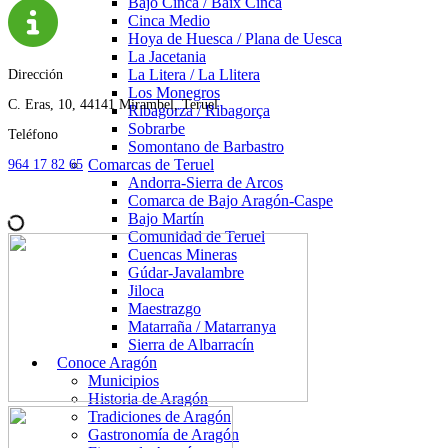
Bajo Cinca / Baix Cinca
Cinca Medio
Hoya de Huesca / Plana de Uesca
La Jacetania
La Litera / La Llitera
Dirección
Los Monegros
C. Eras, 10, 44141 Mirambel, Teruel
Ribagorza / Ribagorça
Sobrarbe
Teléfono
Somontano de Barbastro
Comarcas de Teruel
964 17 82 65
Andorra-Sierra de Arcos
Comarca de Bajo Aragón-Caspe
Bajo Martín
Comunidad de Teruel
Cuencas Mineras
Gúdar-Javalambre
Jiloca
Maestrazgo
Matarraña / Matarranya
Sierra de Albarracín
Conoce Aragón
Municipios
Historia de Aragón
Tradiciones de Aragón
Gastronomía de Aragón