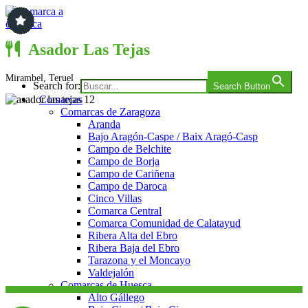
Saltar
al
contenido
Comarca a comarca
Asador Las Tejas
Mirambel, Teruel
Search for:
Search Button
Comarcas
Comarcas de Zaragoza
Aranda
Bajo Aragón-Caspe / Baix Aragó-Casp
Campo de Belchite
Campo de Borja
Campo de Cariñena
Campo de Daroca
Cinco Villas
Comarca Central
Comarca Comunidad de Calatayud
Ribera Alta del Ebro
Ribera Baja del Ebro
Tarazona y el Moncayo
Valdejalón
Comarcas de Huesca
Alto Gállego