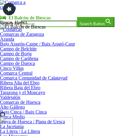
Saltar
al
contenido
Comarca a comarca
El Balcón de Biescas
Biescas, Huesca
Search for:
Search Button
Comarcas
Comarcas de Zaragoza
Aranda
Bajo Aragón-Caspe / Baix Aragó-Casp
Campo de Belchite
Campo de Borja
Campo de Cariñena
Campo de Daroca
Cinco Villas
Comarca Central
Comarca Comunidad de Calatayud
Ribera Alta del Ebro
Ribera Baja del Ebro
Tarazona y el Moncayo
Valdejalón
Comarcas de Huesca
Alto Gállego
Bajo Cinca / Baix Cinca
Cinca Medio
Hoya de Huesca / Plana de Uesca
La Jacetania
La Litera / La Llitera