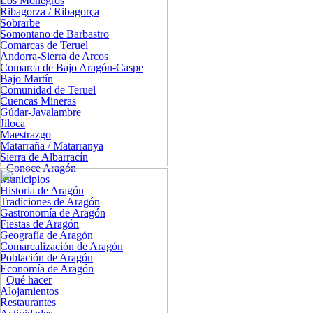
Los Monegros
Ribagorza / Ribagorça
Sobrarbe
Somontano de Barbastro
Comarcas de Teruel
Andorra-Sierra de Arcos
Comarca de Bajo Aragón-Caspe
Bajo Martín
Comunidad de Teruel
Cuencas Mineras
Gúdar-Javalambre
Jiloca
Maestrazgo
Matarraña / Matarranya
Sierra de Albarracín
Conoce Aragón
Municipios
Historia de Aragón
Tradiciones de Aragón
Gastronomía de Aragón
Fiestas de Aragón
Geografía de Aragón
Comarcalización de Aragón
Población de Aragón
Economía de Aragón
Qué hacer
Alojamientos
Restaurantes