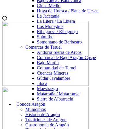
Bajo Cinca / Baix Cinca
Cinca Medio
Hoya de Huesca / Plana de Uesca
La Jacetania
La Litera / La Llitera
Los Monegros
Ribagorza / Ribagorça
Sobrarbe
Somontano de Barbastro
Comarcas de Teruel
Andorra-Sierra de Arcos
Comarca de Bajo Aragón-Caspe
Bajo Martín
Comunidad de Teruel
Cuencas Mineras
Gúdar-Javalambre
Jiloca
Maestrazgo
Matarraña / Matarranya
Sierra de Albarracín
Conoce Aragón
Municipios
Historia de Aragón
Tradiciones de Aragón
Gastronomía de Aragón