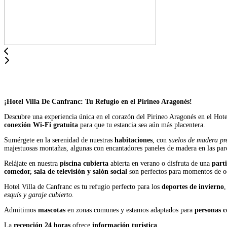
¡Hotel Villa De Canfranc: Tu Refugio en el Pirineo Aragonés!
Descubre una experiencia única en el corazón del Pirineo Aragonés en el Hot
conexión Wi-Fi gratuita
para que tu estancia sea aún más placentera.
Sumérgete en la serenidad de nuestras
habitaciones
, con
suelos de madera pr
majestuosas montañas, algunas con encantadores paneles de madera en las par
Relájate en nuestra
piscina cubierta
abierta en verano o disfruta de una
parti
comedor, sala de televisión y salón social
son perfectos para momentos de oc
Hotel Villa de Canfranc es tu refugio perfecto para los
deportes de invierno
,
esquís y garaje cubierto.
Admitimos
mascotas
en zonas comunes y estamos adaptados para
personas c
La
recepción 24 horas
ofrece
información turística
.