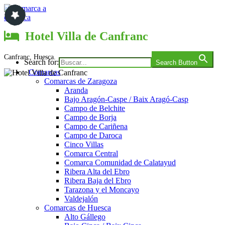
Saltar
al
contenido
Comarca a comarca
Hotel Villa de Canfranc
Canfranc, Huesca.
Search for:
Search Button
Comarcas
Comarcas de Zaragoza
Aranda
Bajo Aragón-Caspe / Baix Aragó-Casp
Campo de Belchite
Campo de Borja
Campo de Cariñena
Campo de Daroca
Cinco Villas
Comarca Central
Comarca Comunidad de Calatayud
Ribera Alta del Ebro
Ribera Baja del Ebro
Tarazona y el Moncayo
Valdejalón
Comarcas de Huesca
Alto Gállego