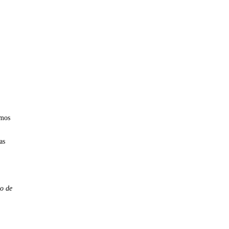
emos
as
o de