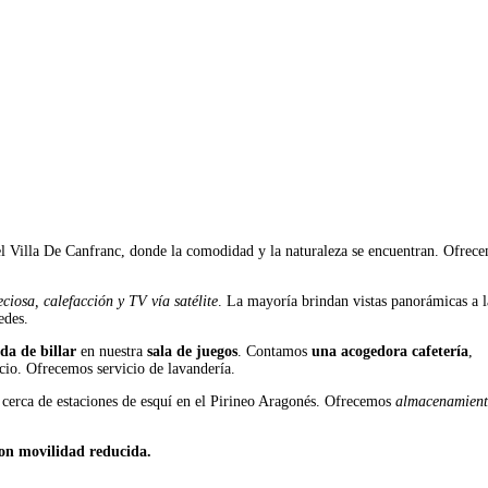
el Villa De Canfranc, donde la comodidad y la naturaleza se encuentran. Ofrec
eciosa,
calefacción y TV vía satélite
. La mayoría brindan vistas panorámicas a l
edes.
da de billar
en nuestra
sala de juegos
. Contamos
una acogedora cafetería
,
io. Ofrecemos servicio de lavandería.
 cerca de estaciones de esquí en el Pirineo Aragonés. Ofrecemos
almacenamient
on movilidad reducida.