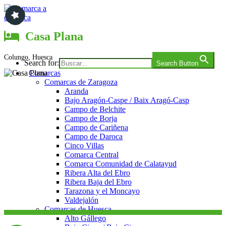
Saltar
al
contenido
Comarca a comarca
Casa Plana
Colungo, Huesca
Search for:
Search Button
Comarcas
Comarcas de Zaragoza
Aranda
Bajo Aragón-Caspe / Baix Aragó-Casp
Campo de Belchite
Campo de Borja
Campo de Cariñena
Campo de Daroca
Cinco Villas
Comarca Central
Comarca Comunidad de Calatayud
Ribera Alta del Ebro
Ribera Baja del Ebro
Tarazona y el Moncayo
Valdejalón
Comarcas de Huesca
Alto Gállego