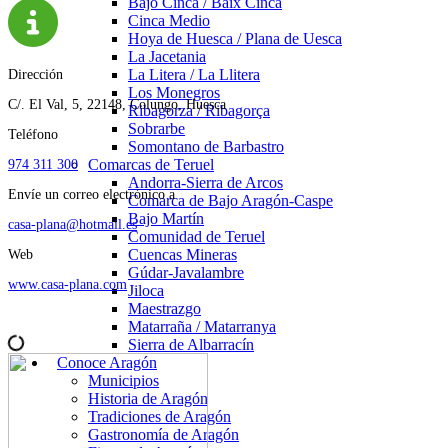
Bajo Cinca / Baix Cinca
Cinca Medio
Hoya de Huesca / Plana de Uesca
La Jacetania
La Litera / La Llitera
Dirección
Los Monegros
C/. El Val, 5, 22148, Colungo, Huesca
Ribagorza / Ribagorça
Sobrarbe
Teléfono
Somontano de Barbastro
Comarcas de Teruel
974 311 300
Andorra-Sierra de Arcos
Envíe un correo electrónico a
Comarca de Bajo Aragón-Caspe
Bajo Martín
casa-plana@hotmail.es
Comunidad de Teruel
Cuencas Mineras
Web
Gúdar-Javalambre
www.casa-plana.com
Jiloca
Maestrazgo
Matarraña / Matarranya
Sierra de Albarracín
Conoce Aragón
Municipios
Historia de Aragón
Tradiciones de Aragón
Gastronomía de Aragón