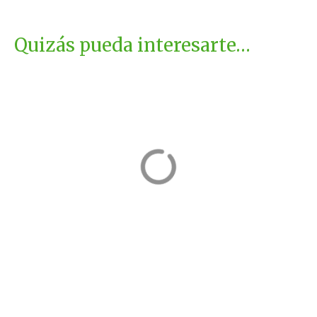
Quizás pueda interesarte…
Hotel Sesué
Apartamentos
Sesué, Huesca
de Turismo
Rural La Rocha
Fortanete