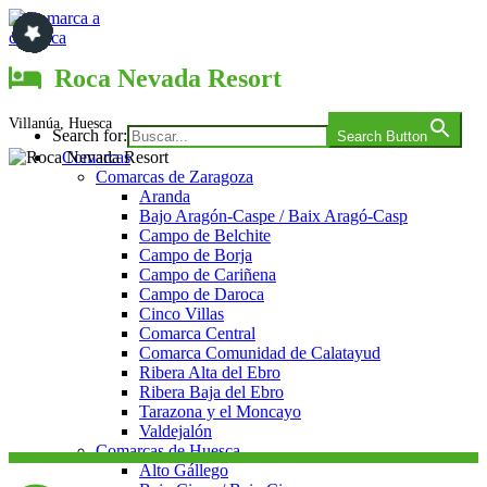
Saltar
al
contenido
Comarca a comarca
Roca Nevada Resort
Villanúa, Huesca
Search for:
Search Button
Comarcas
Comarcas de Zaragoza
Aranda
Bajo Aragón-Caspe / Baix Aragó-Casp
Campo de Belchite
Campo de Borja
Campo de Cariñena
Campo de Daroca
Cinco Villas
Comarca Central
Comarca Comunidad de Calatayud
Ribera Alta del Ebro
Ribera Baja del Ebro
Tarazona y el Moncayo
Valdejalón
Comarcas de Huesca
Alto Gállego