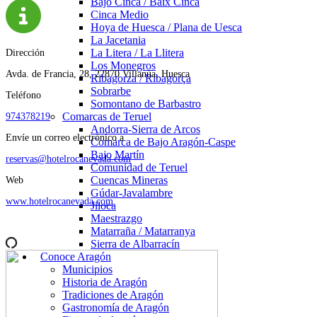
Bajo Cinca / Baix Cinca
Cinca Medio
Hoya de Huesca / Plana de Uesca
La Jacetania
La Litera / La Llitera
Dirección
Los Monegros
Avda. de Francia, 28, 22870 Villanúa, Huesca
Ribagorza / Ribagorça
Sobrarbe
Teléfono
Somontano de Barbastro
Comarcas de Teruel
974378219
Andorra-Sierra de Arcos
Envíe un correo electrónico a
Comarca de Bajo Aragón-Caspe
Bajo Martín
reservas@hotelrocanevada.com
Comunidad de Teruel
Cuencas Mineras
Web
Gúdar-Javalambre
www.hotelrocanevada.com
Jiloca
Maestrazgo
Matarraña / Matarranya
Sierra de Albarracín
Conoce Aragón
Municipios
Historia de Aragón
Tradiciones de Aragón
Gastronomía de Aragón