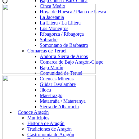
Bajo Cinca / Baix Cinca
Cinca Medio
Hoya de Huesca / Plana de Uesca
La Jacetania
La Litera / La Llitera
Los Monegros
Ribagorza / Ribagorça
Sobrarbe
Somontano de Barbastro
Comarcas de Teruel
Andorra-Sierra de Arcos
Comarca de Bajo Aragón-Caspe
Bajo Martín
Comunidad de Teruel
Cuencas Mineras
Gúdar-Javalambre
Jiloca
Maestrazgo
Matarraña / Matarranya
Sierra de Albarracín
Conoce Aragón
Municipios
Historia de Aragón
Tradiciones de Aragón
Gastronomía de Aragón