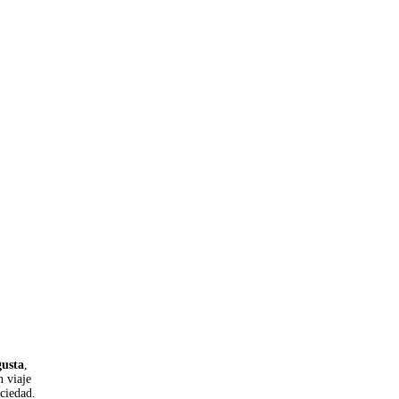
usta
,
n viaje
ociedad.