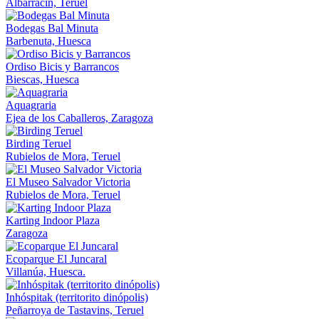
Albarracín, Teruel
Bodegas Bal Minuta
Barbenuta, Huesca
Ordiso Bicis y Barrancos
Biescas, Huesca
Aquagraria
Ejea de los Caballeros, Zaragoza
Birding Teruel
Rubielos de Mora, Teruel
El Museo Salvador Victoria
Rubielos de Mora, Teruel
Karting Indoor Plaza
Zaragoza
Ecoparque El Juncaral
Villanúa, Huesca.
Inhóspitak (territorito dinópolis)
Peñarroya de Tastavins, Teruel