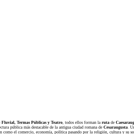
 Fluvial, Termas Públicas y Teatro
, todos ellos forman la
ruta
de
Caesaraug
tectura pública más destacable de la antigua ciudad romana de
Cesaraugusta
. U
n como el comercio, economía, política pasando por la religión, cultura y su s