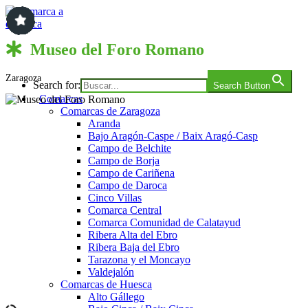
Saltar
al
contenido
Comarca a comarca
Museo del Foro Romano
Zaragoza
Search for:
Search Button
Comarcas
Comarcas de Zaragoza
Aranda
Bajo Aragón-Caspe / Baix Aragó-Casp
Campo de Belchite
Campo de Borja
Campo de Cariñena
Campo de Daroca
Cinco Villas
Comarca Central
Comarca Comunidad de Calatayud
Ribera Alta del Ebro
Ribera Baja del Ebro
Tarazona y el Moncayo
Valdejalón
Comarcas de Huesca
Alto Gállego