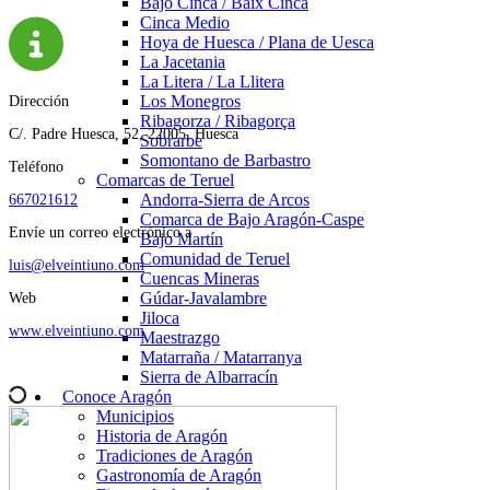
Bajo Cinca / Baix Cinca
Cinca Medio
Hoya de Huesca / Plana de Uesca
La Jacetania
La Litera / La Llitera
Los Monegros
Dirección
Ribagorza / Ribagorça
C/. Padre Huesca, 52, 22005, Huesca
Sobrarbe
Somontano de Barbastro
Teléfono
Comarcas de Teruel
Andorra-Sierra de Arcos
667021612
Comarca de Bajo Aragón-Caspe
Envíe un correo electrónico a
Bajo Martín
Comunidad de Teruel
luis@elveintiuno.com
Cuencas Mineras
Gúdar-Javalambre
Web
Jiloca
www.elveintiuno.com
Maestrazgo
Matarraña / Matarranya
Sierra de Albarracín
Conoce Aragón
Municipios
Historia de Aragón
Tradiciones de Aragón
Gastronomía de Aragón