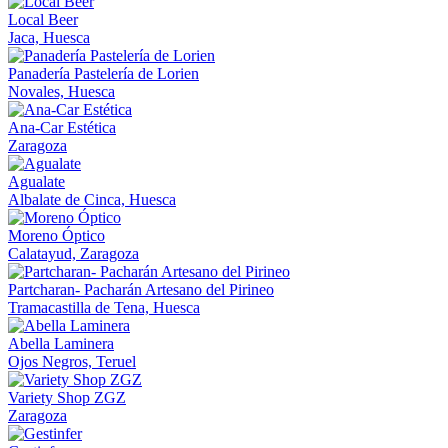
Local Beer
Jaca, Huesca
Panadería Pastelería de Lorien
Novales, Huesca
Ana-Car Estética
Zaragoza
Agualate
Albalate de Cinca, Huesca
Moreno Óptico
Calatayud, Zaragoza
Partcharan- Pacharán Artesano del Pirineo
Tramacastilla de Tena, Huesca
Abella Laminera
Ojos Negros, Teruel
Variety Shop ZGZ
Zaragoza