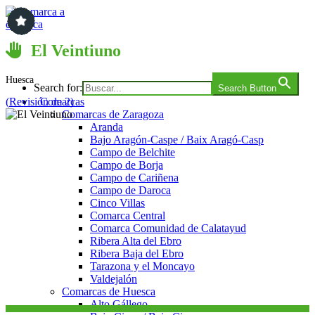
Saltar
al
contenido
Comarca a comarca
El Veintiuno
Huesca
Search for:
Search Button
(
Revisión de 2
)
Comarcas
Comarcas de Zaragoza
Aranda
Bajo Aragón-Caspe / Baix Aragó-Casp
Campo de Belchite
Campo de Borja
Campo de Cariñena
Campo de Daroca
Cinco Villas
Comarca Central
Comarca Comunidad de Calatayud
Ribera Alta del Ebro
Ribera Baja del Ebro
Tarazona y el Moncayo
Valdejalón
Comarcas de Huesca
Alto Gállego