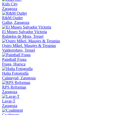
Kids City
Zaragoza
R&M Outlet
Gallur, Zaragoza
El Museo Salvador Victoria
Rubielos de Mora, Teruel
Quiro Míkel. Masajes & Terapias
Valderrobres, Teruel
Paintball Fraga
Fraga, Huesca
Halia Fotografía
Calatayud, Zaragoza
RPS Reformas
Zaragoza
Lavar-T
Zaragoza
Coaliment