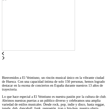
Bienvenidos a El Veintiuno, un rincón musical único en la vibrante ciudad
de Huesca. Con una capacidad íntima de solo 150 personas, hemos logrado
destacar en la escena de conciertos en España durante nuestros 13 años de
trayectoria.
Lo que hace especial a El Veintiuno es nuestra pasión por la cultura de club.
Abrimos nuestras puertas a un público diverso y celebramos una amplia
variedad de estilos musicales. Desde rock, pop, indie y disco, hasta reggae,
jungle, dub, dancehall, funk, reggaetón, trap y hip-hop, nuestra oferta