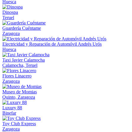
Huesca
Dinospa
Teruel
Guardería Cuéntame
Zaragoza
Electricidad y Reparación de Automóvil Andrés Urós
Huesca
Taxi Javier Calamocha
Calamocha, Teruel
Flores Linacero
Zaragoza
Museo de Momias
Quinto, Zaragoza
Luxury 88
Binefar
Toy Club Express
Zaragoza