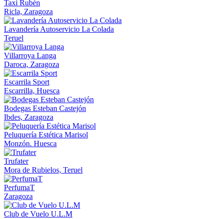
Taxi Rubén
Ricla, Zaragoza
Lavandería Autoservicio La Colada
Teruel
Villarroya Langa
Daroca, Zaragoza
Escarrila Sport
Escarrilla, Huesca
Bodegas Esteban Castejón
Ibdes, Zaragoza
Peluquería Estética Marisol
Monzón. Huesca
Trufater
Mora de Rubielos, Teruel
PerfumaT
Zaragoza
Club de Vuelo U.L.M