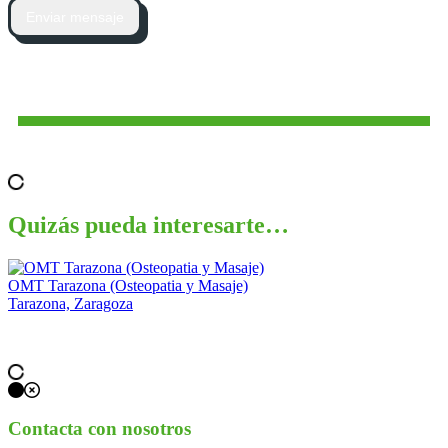
Enviar mensaje
Quizás pueda interesarte…
OMT Tarazona (Osteopatia y Masaje)
E
Tarazona, Zaragoza
S
Contacta con nosotros