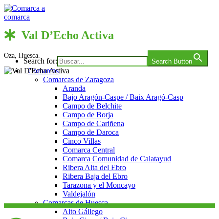
Saltar
al
contenido
Comarca a comarca
Val D’Echo Activa
Oza, Huesca.
Search for:
Search Button
Comarcas
Comarcas de Zaragoza
Aranda
Bajo Aragón-Caspe / Baix Aragó-Casp
Campo de Belchite
Campo de Borja
Campo de Cariñena
Campo de Daroca
Cinco Villas
Comarca Central
Comarca Comunidad de Calatayud
Ribera Alta del Ebro
Ribera Baja del Ebro
Tarazona y el Moncayo
Valdejalón
Comarcas de Huesca
Alto Gállego