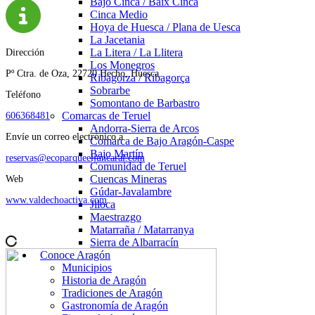
Bajo Cinca / Baix Cinca
Cinca Medio
Hoya de Huesca / Plana de Uesca
La Jacetania
La Litera / La Llitera
Dirección
Los Monegros
Pº Ctra. de Oza, 22720 Hecho, Huesca.
Ribagorza / Ribagorça
Sobrarbe
Teléfono
Somontano de Barbastro
Comarcas de Teruel
606368481
Andorra-Sierra de Arcos
Envíe un correo electrónico a
Comarca de Bajo Aragón-Caspe
Bajo Martín
reservas@ecoparqueeljuncaral.com
Comunidad de Teruel
Cuencas Mineras
Web
Gúdar-Javalambre
www.valdechoactiva.com
Jiloca
Maestrazgo
Matarraña / Matarranya
Sierra de Albarracín
Conoce Aragón
Municipios
Historia de Aragón
Tradiciones de Aragón
Gastronomía de Aragón