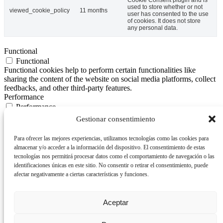
Cookie Consent plugin and is
used to store whether or not
viewed_cookie_policy
11 months
user has consented to the use
of cookies. It does not store
any personal data.
Functional
Functional
Functional cookies help to perform certain functionalities like
sharing the content of the website on social media platforms, collect
feedbacks, and other third-party features.
Performance
Performance
Performance cookies are used to understand and analyze the key
Gestionar consentimiento
performance indexes of the website which helps in delivering a
better user experience for the visitors.
Para ofrecer las mejores experiencias, utilizamos tecnologías como las cookies para
Analytics
almacenar y/o acceder a la información del dispositivo. El consentimiento de estas
Analytics
tecnologías nos permitirá procesar datos como el comportamiento de navegación o las
Analytical cookies are used to understand how visitors interact with
identificaciones únicas en este sitio. No consentir o retirar el consentimiento, puede
the website. These cookies help provide information on metrics the
afectar negativamente a ciertas características y funciones.
number of visitors, bounce rate, traffic source, etc.
Advertisement
Advertisement
Aceptar
Advertisement cookies are used to provide visitors with relevant ads
and marketing campaigns. These cookies track visitors across