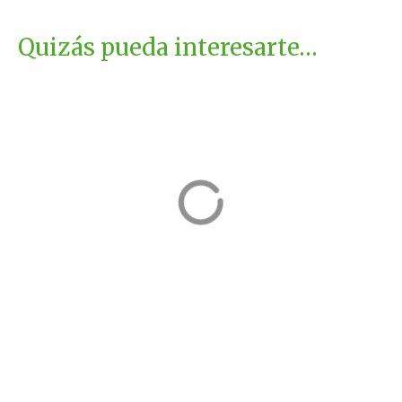
Quizás pueda interesarte…
Museo de la
Sidrería Begiris
Remolacha
Zaragoza, España
Alfambra, Teruel