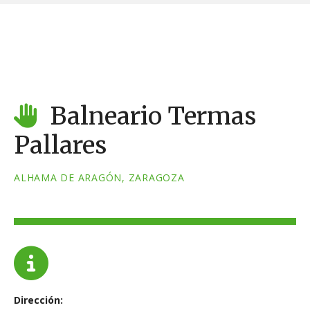
S
a
l
t
a
r
a
Balneario Termas
l
Pallares
c
o
n
ALHAMA DE ARAGÓN, ZARAGOZA
t
e
n
i
d
o
Dirección