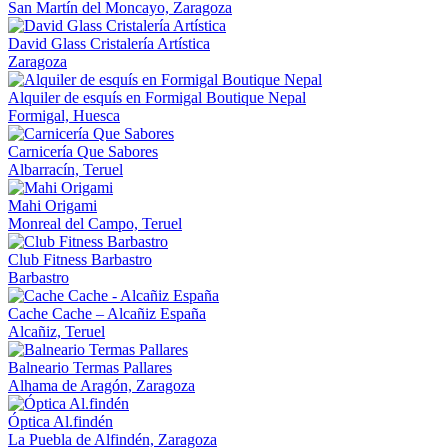
San Martín del Moncayo, Zaragoza
David Glass Cristalería Artística
Zaragoza
Alquiler de esquís en Formigal Boutique Nepal
Formigal, Huesca
Carnicería Que Sabores
Albarracín, Teruel
Mahi Origami
Monreal del Campo, Teruel
Club Fitness Barbastro
Barbastro
Cache Cache – Alcañiz España
Alcañiz, Teruel
Balneario Termas Pallares
Alhama de Aragón, Zaragoza
Óptica Al.findén
La Puebla de Alfindén, Zaragoza