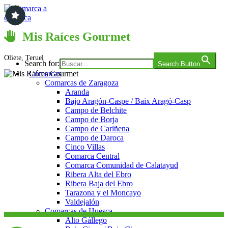
Saltar
al
contenido
Comarca a comarca
Mis Raíces Gourmet
Oliete, Teruel
Search for:
Search Button
Comarcas
Comarcas de Zaragoza
Aranda
Bajo Aragón-Caspe / Baix Aragó-Casp
Campo de Belchite
Campo de Borja
Campo de Cariñena
Campo de Daroca
Cinco Villas
Comarca Central
Comarca Comunidad de Calatayud
Ribera Alta del Ebro
Ribera Baja del Ebro
Tarazona y el Moncayo
Valdejalón
Comarcas de Huesca
Alto Gállego