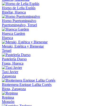
Horno de Leña Esplús
Binéfar, Huesca
Horno Puertomingalvo
Puertomingalvo, Teruel
Huesca Garden
Huesca
Meraki, Estética y Bienestar
Teruel
Pastelería Dueso
Fraga, Huesca
Taxi Javier
Zaragoza
Biotternera Enrique Lafita Cortés
Biota, Zaragoza
Repinsa
Monzón