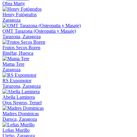
Obra Marty
Henry Fotógrafos
Zaragoza
OMT Tarazona (Osteopatia y Masaje)
Tarazona, Zaragoza
Frutos Secos Boren
Binéfar, Huesca
Mama Tere
Zaragoza
RS Expomotor
Tarazona, Zaragoza
Abella Laminera
Ojos Negros, Teruel
Madres Dominicas
Daroca, Zaragoza
Leñas Murillo
Utebo, Zaragoza