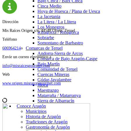
Bajo Cinca / Baix Cinca
Cinca Medio
Hoya de Huesca / Plana de Uesca
La Jacetania
La Litera / La Llitera
Dirección
Los Monegros
Mis Raíces Origen s/n, 44548 Oliete, Teruel
Ribagorza / Ribagorça
Sobrarbe
Teléfono
Somontano de Barbastro
Comarcas de Teruel
606964214
Andorra-Sierra de Arcos
Envíe un correo electrónico a
Comarca de Bajo Aragón-Caspe
Bajo Martín
info@misraicesgourmet.com
Comunidad de Teruel
Cuencas Mineras
Web
Gúdar-Javalambre
www.origen.misraicesgourmet.com
Jiloca
Maestrazgo
Matarraña / Matarranya
Sierra de Albarracín
Conoce Aragón
Municipios
Historia de Aragón
Tradiciones de Aragón
Gastronomía de Aragón