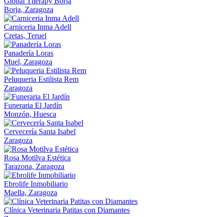
Global Therapy Borja
Borja, Zaragoza
Carniceria Inma Adell
Cretas, Teruel
Panadería Loras
Muel, Zaragoza
Peluqueria Estilista Rem
Zaragoza
Funeraria El Jardín
Monzón, Huesca
Cervecería Santa Isabel
Zaragoza
Rosa Motilva Estética
Tarazona, Zaragoza
Ebrolife Inmobiliario
Maella, Zaragoza
Clínica Veterinaria Patitas con Diamantes