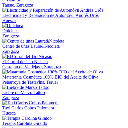
Tauste, Zaragoza
Electricidad y Reparación de Automóvil Andrés Urós
Huesca
Dulcinea
Zaragoza
Centro de uñas Laura&Nicoleta
Zaragoza
El Corral del Tío Nicasio
Castejon de Valdejasa, Zaragoza
Matarrania Cosmética 100% BIO del Aceite de Oliva
Peñarroya de Tastavíns, Teruel
Liebre de Marzo Tattoo
Zaragoza
Taxi Carlos Cobos Palomera
Huesca
Terapia Carolina Giraldo