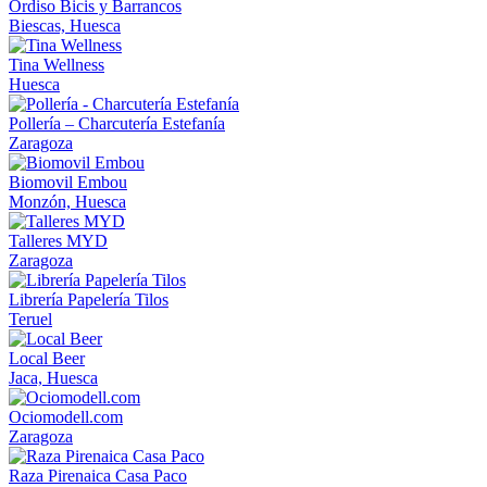
Ordiso Bicis y Barrancos
Biescas, Huesca
Tina Wellness
Huesca
Pollería – Charcutería Estefanía
Zaragoza
Biomovil Embou
Monzón, Huesca
Talleres MYD
Zaragoza
Librería Papelería Tilos
Teruel
Local Beer
Jaca, Huesca
Ociomodell.com
Zaragoza
Raza Pirenaica Casa Paco