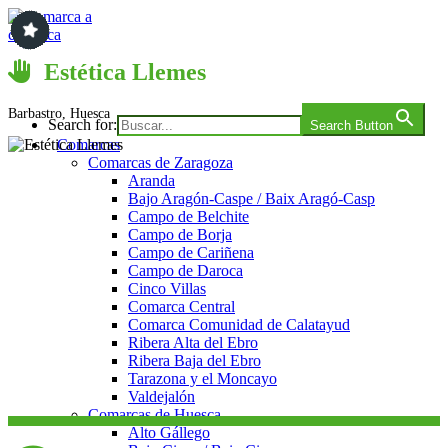
Saltar
al
contenido
Comarca a comarca
Estética Llemes
Barbastro, Huesca
Search for:
Search Button
Comarcas
Comarcas de Zaragoza
Aranda
Bajo Aragón-Caspe / Baix Aragó-Casp
Campo de Belchite
Campo de Borja
Campo de Cariñena
Campo de Daroca
Cinco Villas
Comarca Central
Comarca Comunidad de Calatayud
Ribera Alta del Ebro
Ribera Baja del Ebro
Tarazona y el Moncayo
Valdejalón
Comarcas de Huesca
Alto Gállego