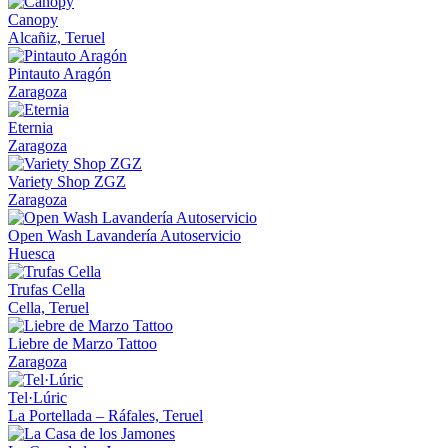
Canopy
Alcañiz, Teruel
Pintauto Aragón
Zaragoza
Eternia
Zaragoza
Variety Shop ZGZ
Zaragoza
Open Wash Lavandería Autoservicio
Huesca
Trufas Cella
Cella, Teruel
Liebre de Marzo Tattoo
Zaragoza
Tel·Lúric
La Portellada – Ráfales, Teruel