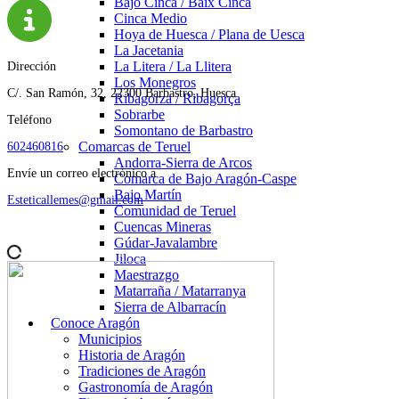
Bajo Cinca / Baix Cinca
Cinca Medio
Hoya de Huesca / Plana de Uesca
La Jacetania
La Litera / La Llitera
Dirección
Los Monegros
C/. San Ramón, 32, 22300 Barbastro, Huesca
Ribagorza / Ribagorça
Sobrarbe
Teléfono
Somontano de Barbastro
Comarcas de Teruel
602460816
Andorra-Sierra de Arcos
Envíe un correo electrónico a
Comarca de Bajo Aragón-Caspe
Bajo Martín
Esteticallemes@gmail.com
Comunidad de Teruel
Cuencas Mineras
Gúdar-Javalambre
Jiloca
Maestrazgo
Matarraña / Matarranya
Sierra de Albarracín
Conoce Aragón
Municipios
Historia de Aragón
Tradiciones de Aragón
Gastronomía de Aragón