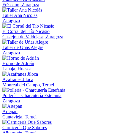
Fréscano, Zaragoza
Taller Ana Nicolás
Zaragoza
El Corral del Tío Nicasio
Castejon de Valdejasa, Zaragoza
Taller de Uñas Alegre
Zaragoza
Horno de Adrián
Lanaja, Huesca
Azafranes Jiloca
Monreal del Campo, Teruel
Pollería – Charcutería Estefanía
Zaragoza
Artepan
Cantavieja, Teruel
Carnicería Que Sabores
Albarracín, Teruel