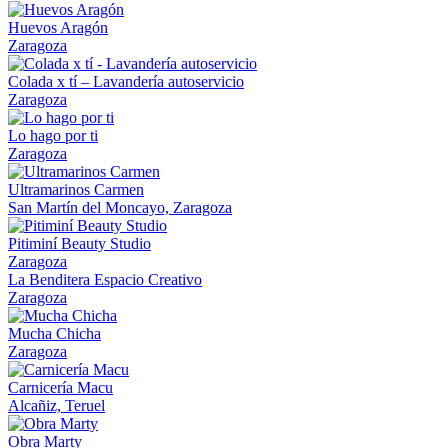
Huevos Aragón
Zaragoza
Colada x tí – Lavandería autoservicio
Zaragoza
Lo hago por ti
Zaragoza
Ultramarinos Carmen
San Martín del Moncayo, Zaragoza
Pitiminí Beauty Studio
Zaragoza
La Benditera Espacio Creativo
Zaragoza
Mucha Chicha
Zaragoza
Carnicería Macu
Alcañiz, Teruel
Obra Marty