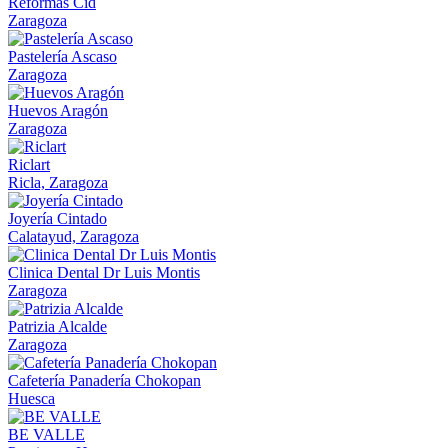
Reformas Cid
Zaragoza
Pastelería Ascaso
Zaragoza
Huevos Aragón
Zaragoza
Riclart
Ricla, Zaragoza
Joyería Cintado
Calatayud, Zaragoza
Clinica Dental Dr Luis Montis
Zaragoza
Patrizia Alcalde
Zaragoza
Cafetería Panadería Chokopan
Huesca
BE VALLE