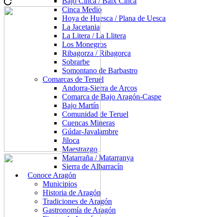
Bajo Cinca / Baix Cinca
Cinca Medio
Hoya de Huesca / Plana de Uesca
La Jacetania
La Litera / La Llitera
Los Monegros
Ribagorza / Ribagorça
Sobrarbe
Somontano de Barbastro
Comarcas de Teruel
Andorra-Sierra de Arcos
Comarca de Bajo Aragón-Caspe
Bajo Martín
Comunidad de Teruel
Cuencas Mineras
Gúdar-Javalambre
Jiloca
Maestrazgo
Matarraña / Matarranya
Sierra de Albarracín
Conoce Aragón
Municipios
Historia de Aragón
Tradiciones de Aragón
Gastronomía de Aragón