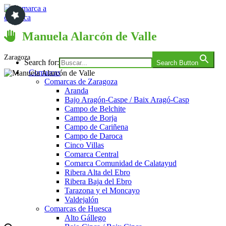
Saltar
al
contenido
Comarca a comarca
Manuela Alarcón de Valle
Zaragoza
Search for:
Search Button
Comarcas
Comarcas de Zaragoza
Aranda
Bajo Aragón-Caspe / Baix Aragó-Casp
Campo de Belchite
Campo de Borja
Campo de Cariñena
Campo de Daroca
Cinco Villas
Comarca Central
Comarca Comunidad de Calatayud
Ribera Alta del Ebro
Ribera Baja del Ebro
Tarazona y el Moncayo
Valdejalón
Comarcas de Huesca
Alto Gállego