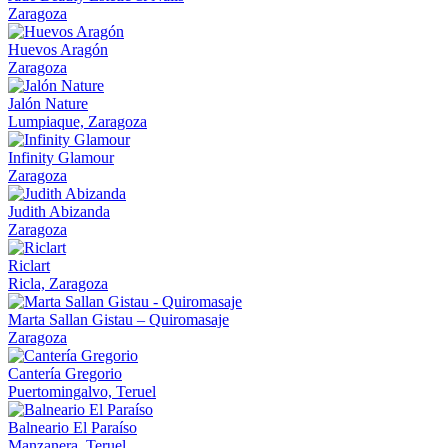
Zaragoza
Huevos Aragón
Zaragoza
Jalón Nature
Lumpiaque, Zaragoza
Infinity Glamour
Zaragoza
Judith Abizanda
Zaragoza
Riclart
Ricla, Zaragoza
Marta Sallan Gistau – Quiromasaje
Zaragoza
Cantería Gregorio
Puertomingalvo, Teruel
Balneario El Paraíso
Manzanera, Teruel