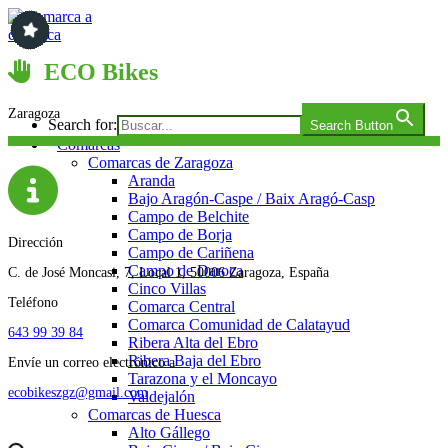
Saltar
al
contenido
Comarca a comarca
ECO Bikes
Zaragoza
Search for:
Search Button
Comarcas
Comarcas de Zaragoza
Aranda
Bajo Aragón-Caspe / Baix Aragó-Casp
Campo de Belchite
Campo de Borja
Dirección
Campo de Cariñena
Campo de Daroca
C. de José Moncasi, 7, Local 1, 50006 Zaragoza, España
Cinco Villas
Teléfono
Comarca Central
Comarca Comunidad de Calatayud
643 99 39 84
Ribera Alta del Ebro
Ribera Baja del Ebro
Envíe un correo electrónico a
Tarazona y el Moncayo
ecobikeszgz@gmail.com
Valdejalón
Comarcas de Huesca
Alto Gállego