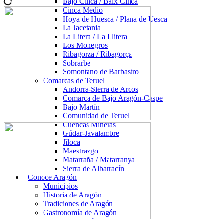
Bajo Cinca / Baix Cinca
Cinca Medio
Hoya de Huesca / Plana de Uesca
La Jacetania
La Litera / La Llitera
Los Monegros
Ribagorza / Ribagorça
Sobrarbe
Somontano de Barbastro
Comarcas de Teruel
Andorra-Sierra de Arcos
Comarca de Bajo Aragón-Caspe
Bajo Martín
Comunidad de Teruel
Cuencas Mineras
Gúdar-Javalambre
Jiloca
Maestrazgo
Matarraña / Matarranya
Sierra de Albarracín
Conoce Aragón
Municipios
Historia de Aragón
Tradiciones de Aragón
Gastronomía de Aragón