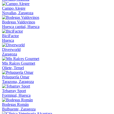
Campo Alegre
Novallas, Zaragoza
Bodegas Valdovinos
Huesca capital, Huesca
BiciFactor
Huesca
Diverworld
Zaragoza
Mis Raíces Gourmet
Oliete, Teruel
Peluquería Omar
Tarazona, Zaragoza
Tebarray Sport
Formigal, Huesca
Bodegas Román
Bulbuente, Zaragoza