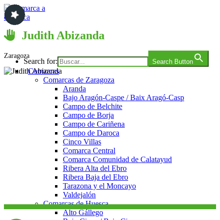
Saltar
al
contenido
Comarca a comarca
Judith Abizanda
Zaragoza
Search for:
Search Button
Comarcas
Comarcas de Zaragoza
Aranda
Bajo Aragón-Caspe / Baix Aragó-Casp
Campo de Belchite
Campo de Borja
Campo de Cariñena
Campo de Daroca
Cinco Villas
Comarca Central
Comarca Comunidad de Calatayud
Ribera Alta del Ebro
Ribera Baja del Ebro
Tarazona y el Moncayo
Valdejalón
Comarcas de Huesca
Alto Gállego