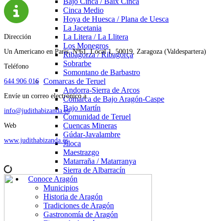
Bajo Cinca / Baix Cinca
Cinca Medio
Hoya de Huesca / Plana de Uesca
La Jacetania
La Litera / La Llitera
Dirección
Los Monegros
Un Americano en París, Nº61, Local 1, 50019, Zaragoza (Valdespartera)
Ribagorza / Ribagorça
Sobrarbe
Teléfono
Somontano de Barbastro
Comarcas de Teruel
644 906 016
Andorra-Sierra de Arcos
Envíe un correo electrónico a
Comarca de Bajo Aragón-Caspe
Bajo Martín
info@judithabizanda.es
Comunidad de Teruel
Cuencas Mineras
Web
Gúdar-Javalambre
www.judithabizanda.es
Jiloca
Maestrazgo
Matarraña / Matarranya
Sierra de Albarracín
Conoce Aragón
Municipios
Historia de Aragón
Tradiciones de Aragón
Gastronomía de Aragón