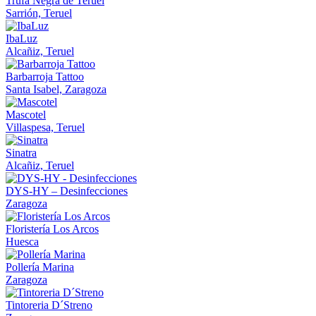
Trufa Negra de Teruel
Sarrión, Teruel
IbaLuz
Alcañiz, Teruel
Barbarroja Tattoo
Santa Isabel, Zaragoza
Mascotel
Villaspesa, Teruel
Sinatra
Alcañiz, Teruel
DYS-HY – Desinfecciones
Zaragoza
Floristería Los Arcos
Huesca
Pollería Marina
Zaragoza
Tintoreria D´Streno