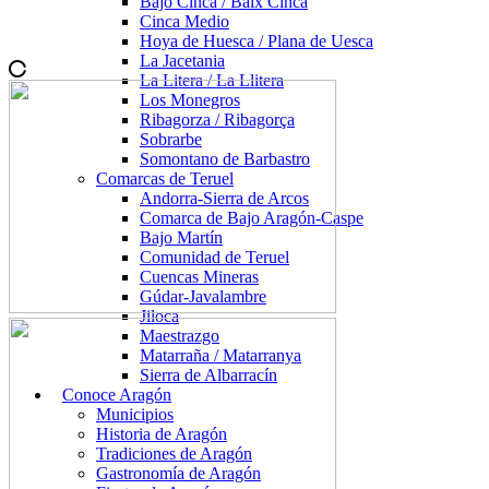
Bajo Cinca / Baix Cinca
Cinca Medio
Hoya de Huesca / Plana de Uesca
La Jacetania
La Litera / La Llitera
Los Monegros
Ribagorza / Ribagorça
Sobrarbe
Somontano de Barbastro
Comarcas de Teruel
Andorra-Sierra de Arcos
Comarca de Bajo Aragón-Caspe
Bajo Martín
Comunidad de Teruel
Cuencas Mineras
Gúdar-Javalambre
Jiloca
Maestrazgo
Matarraña / Matarranya
Sierra de Albarracín
Conoce Aragón
Municipios
Historia de Aragón
Tradiciones de Aragón
Gastronomía de Aragón