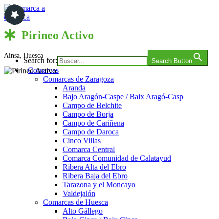
Saltar
al
contenido
Comarca a comarca
Pirineo Activo
Ainsa, Huesca
Search for:
Search Button
Comarcas
Comarcas de Zaragoza
Aranda
Bajo Aragón-Caspe / Baix Aragó-Casp
Campo de Belchite
Campo de Borja
Campo de Cariñena
Campo de Daroca
Cinco Villas
Comarca Central
Comarca Comunidad de Calatayud
Ribera Alta del Ebro
Ribera Baja del Ebro
Tarazona y el Moncayo
Valdejalón
Comarcas de Huesca
Alto Gállego