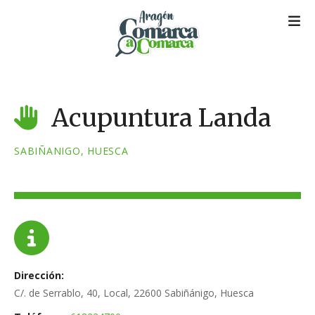
S
a
l
t
a
r
a
Acupuntura Landa
l
c
SABIÑANIGO, HUESCA
o
n
t
e
n
i
d
Dirección
o
C/. de Serrablo, 40, Local, 22600 Sabiñánigo, Huesca