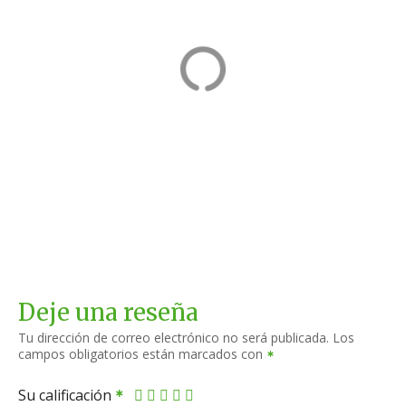
Tapiceros a
Alain Afflelou
domicilio
Coso Alto
Zaragoza
Huesca
Deje una reseña
Tu dirección de correo electrónico no será publicada.
Los
campos obligatorios están marcados con
Su calificación