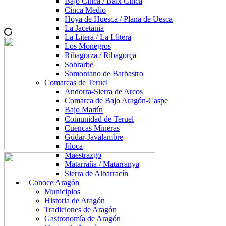
Bajo Cinca / Baix Cinca
Cinca Medio
Hoya de Huesca / Plana de Uesca
La Jacetania
La Litera / La Llitera
Los Monegros
Ribagorza / Ribagorça
Sobrarbe
Somontano de Barbastro
Comarcas de Teruel
Andorra-Sierra de Arcos
Comarca de Bajo Aragón-Caspe
Bajo Martín
Comunidad de Teruel
Cuencas Mineras
Gúdar-Javalambre
Jiloca
Maestrazgo
Matarraña / Matarranya
Sierra de Albarracín
Conoce Aragón
Municipios
Historia de Aragón
Tradiciones de Aragón
Gastronomía de Aragón