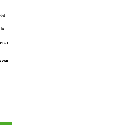
 del
 la
servar
a con