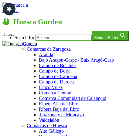
Saltar
al
contenido
Comarca a comarca
Huesca Garden
Huesca
Search for:
Search Button
Comarcas
Comarcas de Zaragoza
Aranda
Bajo Aragón-Caspe / Baix Aragó-Casp
Campo de Belchite
Campo de Borja
Campo de Cariñena
Campo de Daroca
Cinco Villas
Comarca Central
Comarca Comunidad de Calatayud
Ribera Alta del Ebro
Ribera Baja del Ebro
Tarazona y el Moncayo
Valdejalón
Comarcas de Huesca
Alto Gállego