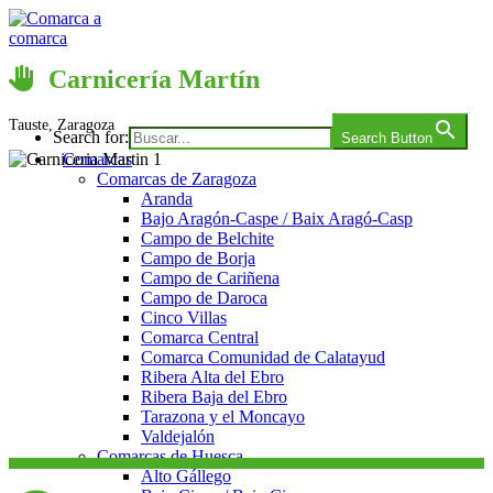
Saltar
al
contenido
Comarca a comarca
Carnicería Martín
Tauste, Zaragoza
Search for:
Search Button
Comarcas
Comarcas de Zaragoza
Aranda
Bajo Aragón-Caspe / Baix Aragó-Casp
Campo de Belchite
Campo de Borja
Campo de Cariñena
Campo de Daroca
Cinco Villas
Comarca Central
Comarca Comunidad de Calatayud
Ribera Alta del Ebro
Ribera Baja del Ebro
Tarazona y el Moncayo
Valdejalón
Comarcas de Huesca
Alto Gállego