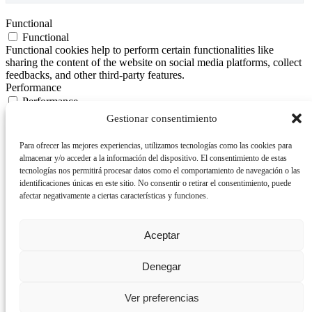
Functional
Functional
Functional cookies help to perform certain functionalities like
sharing the content of the website on social media platforms, collect
feedbacks, and other third-party features.
Performance
Performance
Performance cookies are used to understand and analyze the key
Gestionar consentimiento
performance indexes of the website which helps in delivering a
better user experience for the visitors.
Para ofrecer las mejores experiencias, utilizamos tecnologías como las cookies para
Analytics
almacenar y/o acceder a la información del dispositivo. El consentimiento de estas
Analytics
tecnologías nos permitirá procesar datos como el comportamiento de navegación o las
Analytical cookies are used to understand how visitors interact with
identificaciones únicas en este sitio. No consentir o retirar el consentimiento, puede
the website. These cookies help provide information on metrics the
afectar negativamente a ciertas características y funciones.
number of visitors, bounce rate, traffic source, etc.
Advertisement
Advertisement
Aceptar
Advertisement cookies are used to provide visitors with relevant ads
and marketing campaigns. These cookies track visitors across
Denegar
websites and collect information to provide customized ads.
Others
Others
Ver preferencias
Other uncategorized cookies are those that are being analyzed and