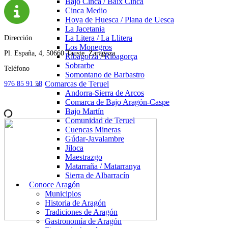
Bajo Cinca / Baix Cinca
Cinca Medio
Hoya de Huesca / Plana de Uesca
La Jacetania
La Litera / La Llitera
Dirección
Los Monegros
Pl. España, 4, 50660 Tauste, Zaragoza
Ribagorza / Ribagorça
Sobrarbe
Teléfono
Somontano de Barbastro
Comarcas de Teruel
976 85 91 58
Andorra-Sierra de Arcos
Comarca de Bajo Aragón-Caspe
Bajo Martín
Comunidad de Teruel
Cuencas Mineras
Gúdar-Javalambre
Jiloca
Maestrazgo
Matarraña / Matarranya
Sierra de Albarracín
Conoce Aragón
Municipios
Historia de Aragón
Tradiciones de Aragón
Gastronomía de Aragón