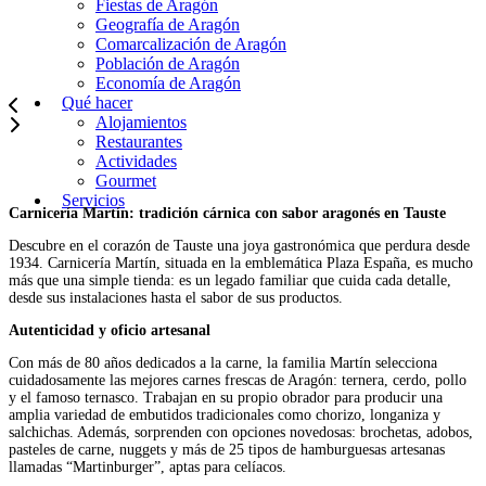
Fiestas de Aragón
Geografía de Aragón
Comarcalización de Aragón
Población de Aragón
Economía de Aragón
Qué hacer
Alojamientos
Restaurantes
Actividades
Gourmet
Servicios
Carnicería Martín: tradición cárnica con sabor aragonés en Tauste
Descubre en el corazón de Tauste una joya gastronómica que perdura desde
1934. Carnicería Martín, situada en la emblemática Plaza España, es mucho
más que una simple tienda: es un legado familiar que cuida cada detalle,
desde sus instalaciones hasta el sabor de sus productos.
Autenticidad y oficio artesanal
Con más de 80 años dedicados a la carne, la familia Martín selecciona
cuidadosamente las mejores carnes frescas de Aragón: ternera, cerdo, pollo
y el famoso ternasco. Trabajan en su propio obrador para producir una
amplia variedad de embutidos tradicionales como chorizo, longaniza y
salchichas. Además, sorprenden con opciones novedosas: brochetas, adobos,
pasteles de carne, nuggets y más de 25 tipos de hamburguesas artesanas
llamadas “Martinburger”, aptas para celíacos.