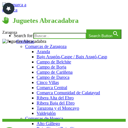
Saltar
al
contenido
Comarca a comarca
Juguetes Abracadabra
Zaragoza
Search for:
Search Button
Comarcas
Comarcas de Zaragoza
Aranda
Bajo Aragón-Caspe / Baix Aragó-Casp
Campo de Belchite
Campo de Borja
Campo de Cariñena
Campo de Daroca
Cinco Villas
Comarca Central
Comarca Comunidad de Calatayud
Ribera Alta del Ebro
Ribera Baja del Ebro
Tarazona y el Moncayo
Valdejalón
Comarcas de Huesca
Alto Gállego