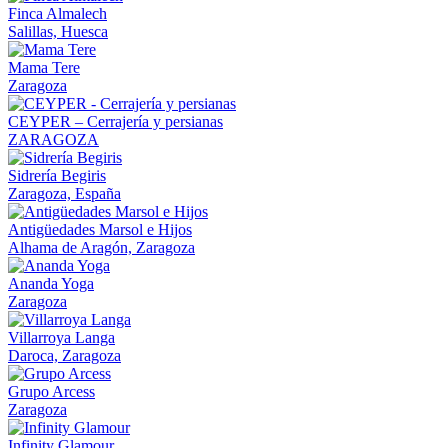
Finca Almalech
Salillas, Huesca
Mama Tere
Zaragoza
CEYPER – Cerrajería y persianas
ZARAGOZA
Sidrería Begiris
Zaragoza, España
Antigüedades Marsol e Hijos
Alhama de Aragón, Zaragoza
Ananda Yoga
Zaragoza
Villarroya Langa
Daroca, Zaragoza
Grupo Arcess
Zaragoza
Infinity Glamour