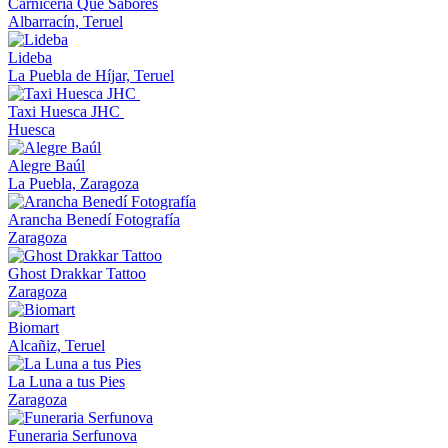
Carnicería Que Sabores
Albarracín, Teruel
Lideba
La Puebla de Híjar, Teruel
Taxi Huesca JHC
Huesca
Alegre Baúl
La Puebla, Zaragoza
Arancha Benedí Fotografía
Zaragoza
Ghost Drakkar Tattoo
Zaragoza
Biomart
Alcañiz, Teruel
La Luna a tus Pies
Zaragoza
Funeraria Serfunova