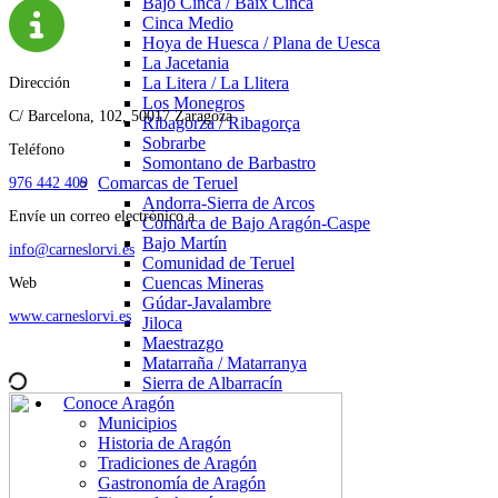
Bajo Cinca / Baix Cinca
Cinca Medio
Hoya de Huesca / Plana de Uesca
La Jacetania
La Litera / La Llitera
Dirección
Los Monegros
C/ Barcelona, 102, 50017 Zaragoza
Ribagorza / Ribagorça
Sobrarbe
Teléfono
Somontano de Barbastro
Comarcas de Teruel
976 442 409
Andorra-Sierra de Arcos
Envíe un correo electrónico a
Comarca de Bajo Aragón-Caspe
Bajo Martín
info@carneslorvi.es
Comunidad de Teruel
Cuencas Mineras
Web
Gúdar-Javalambre
www.carneslorvi.es
Jiloca
Maestrazgo
Matarraña / Matarranya
Sierra de Albarracín
Conoce Aragón
Municipios
Historia de Aragón
Tradiciones de Aragón
Gastronomía de Aragón