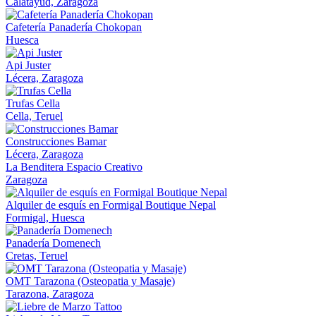
Calatayud, Zaragoza
Cafetería Panadería Chokopan
Huesca
Api Juster
Lécera, Zaragoza
Trufas Cella
Cella, Teruel
Construcciones Bamar
Lécera, Zaragoza
La Benditera Espacio Creativo
Zaragoza
Alquiler de esquís en Formigal Boutique Nepal
Formigal, Huesca
Panadería Domenech
Cretas, Teruel
OMT Tarazona (Osteopatia y Masaje)
Tarazona, Zaragoza