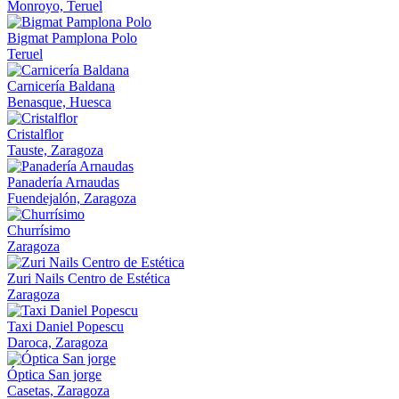
Monroyo, Teruel
Bigmat Pamplona Polo
Teruel
Carnicería Baldana
Benasque, Huesca
Cristalflor
Tauste, Zaragoza
Panadería Arnaudas
Fuendejalón, Zaragoza
Churrísimo
Zaragoza
Zuri Nails Centro de Estética
Zaragoza
Taxi Daniel Popescu
Daroca, Zaragoza
Óptica San jorge
Casetas, Zaragoza