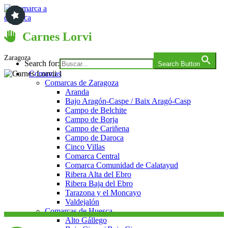
Saltar
al
contenido
Comarca a comarca
Carnes Lorvi
Zaragoza
Search for:
Search Button
Comarcas
Comarcas de Zaragoza
Aranda
Bajo Aragón-Caspe / Baix Aragó-Casp
Campo de Belchite
Campo de Borja
Campo de Cariñena
Campo de Daroca
Cinco Villas
Comarca Central
Comarca Comunidad de Calatayud
Ribera Alta del Ebro
Ribera Baja del Ebro
Tarazona y el Moncayo
Valdejalón
Comarcas de Huesca
Alto Gállego