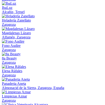
IbaLuz
Alcañiz, Teruel
Heladería Zanellato
Zaragoza
Magdalenas Lázaro
Alfamén, Zaragoza
Fono Audire
Zaragoza
8a Beauty
Zaragoza
Elena Ráfales
Zaragoza
Panaderia Aneta
Almonacid de la Sierra, Zaragoza, España
Limpiezas Aznar
Zaragoza