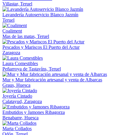
Villastar, Teruel
Lavandería Autoservicio Blanco Jazmín
Teruel
Coaliment
Mas de las matas, Teruel
Pescados y Mariscos El Puerto del Actur
Zaragoza
Laura Comestibles
Peñarroya de Tastavíns, Teruel
Mur y Mur fabricación artesanal y venta de Albarcas
Graus, Huesca
Joyería Cintado
Calatayud, Zaragoza
Embutidos y Jamones Ribagorza
Benabarre, Huesca
Marta Collados
Odón, Teruel