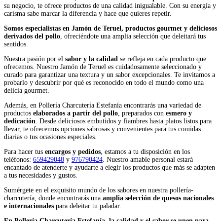
su negocio, te ofrece productos de una calidad inigualable. Con su energía y
carisma sabe marcar la diferencia y hace que quieres repetir.
Somos especialistas en Jamón de Teruel, productos gourmet y deliciosos
derivados del pollo
, ofreciéndote una amplia selección que deleitará tus
sentidos.
Nuestra pasión por el
sabor y la calidad
se refleja en cada producto que
ofrecemos. Nuestro Jamón de Teruel es cuidadosamente seleccionado y
curado para garantizar una textura y un sabor excepcionales. Te invitamos a
probarlo y descubrir por qué es reconocido en todo el mundo como una
delicia gourmet.
Además, en Pollería Charcutería Estefanía encontrarás una variedad de
productos
elaborados a partir del pollo
, preparados con
esmero y
dedicación
. Desde deliciosos embutidos y fiambres hasta platos listos para
llevar, te ofrecemos opciones sabrosas y convenientes para tus comidas
diarias o tus ocasiones especiales.
Para hacer tus
encargos y pedidos
, estamos a tu disposición en los
teléfonos:
659429048
y
976790424
. Nuestro amable personal estará
encantado de atenderte y ayudarte a elegir los productos que más se adapten
a tus necesidades y gustos.
Sumérgete en el exquisito mundo de los sabores en nuestra pollería-
charcutería, donde encontrarás una
amplia selección de quesos nacionales
e internacionales
para deleitar tu paladar.
En Pollería Charcutería Estefanía, la calidad y el sabor se unen para