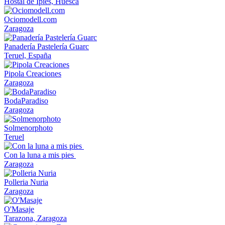
Hostal de Ipiés, Huesca
Ociomodell.com
Zaragoza
Panadería Pastelería Guarc
Teruel, España
Pipola Creaciones
Zaragoza
BodaParadiso
Zaragoza
Solmenorphoto
Teruel
Con la luna a mis pies
Zaragoza
Polleria Nuria
Zaragoza
O'Masaje
Tarazona, Zaragoza