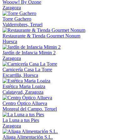
Wooow! By Ozone
Zaragoza
Torre Gachero
Valderrobres, Teruel
Restaurante & Tienda Gourmet Nonum
Huesca
Jardín de Infancia Mimin 2
Zaragoza
Carnicería Casa La Torre
Escarrilla, Huesca
Estética Maria Loaiza
Calatayud, Zaragoza
Centro Óptico Allueva
Monreal del Campo. Teruel
La Luna a tus Pies
Zaragoza
Aliaga Alimentación S.L.