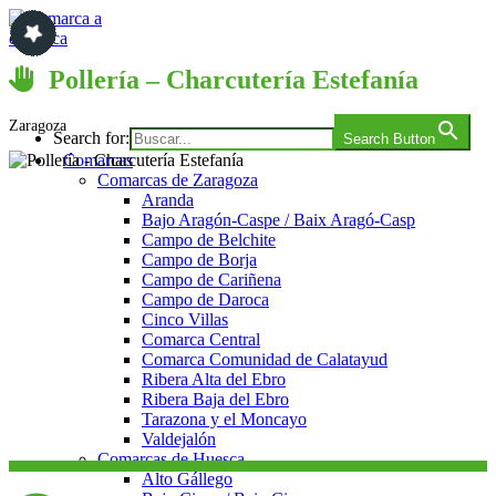
Saltar
al
contenido
Comarca a comarca
Pollería – Charcutería Estefanía
Zaragoza
Search for:
Search Button
Comarcas
Comarcas de Zaragoza
Aranda
Bajo Aragón-Caspe / Baix Aragó-Casp
Campo de Belchite
Campo de Borja
Campo de Cariñena
Campo de Daroca
Cinco Villas
Comarca Central
Comarca Comunidad de Calatayud
Ribera Alta del Ebro
Ribera Baja del Ebro
Tarazona y el Moncayo
Valdejalón
Comarcas de Huesca
Alto Gállego