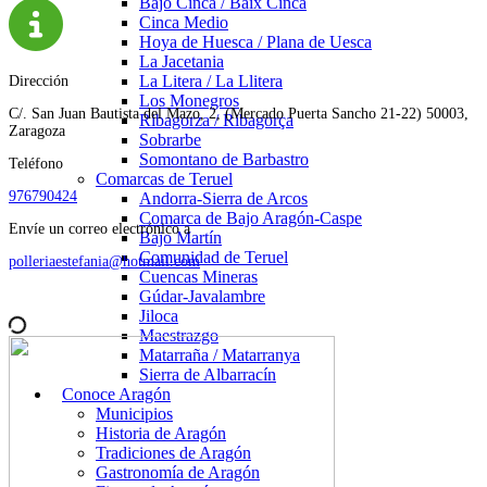
Bajo Cinca / Baix Cinca
Cinca Medio
Hoya de Huesca / Plana de Uesca
La Jacetania
La Litera / La Llitera
Dirección
Los Monegros
C/. San Juan Bautista del Mazo, 2, (Mercado Puerta Sancho 21-22) 50003,
Ribagorza / Ribagorça
Zaragoza
Sobrarbe
Somontano de Barbastro
Teléfono
Comarcas de Teruel
976790424
Andorra-Sierra de Arcos
Comarca de Bajo Aragón-Caspe
Envíe un correo electrónico a
Bajo Martín
Comunidad de Teruel
polleriaestefania@hotmail.com
Cuencas Mineras
Gúdar-Javalambre
Jiloca
Maestrazgo
Matarraña / Matarranya
Sierra de Albarracín
Conoce Aragón
Municipios
Historia de Aragón
Tradiciones de Aragón
Gastronomía de Aragón