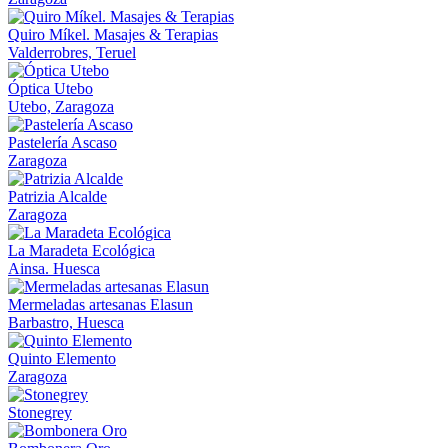
Quiro Míkel. Masajes & Terapias
Valderrobres, Teruel
Óptica Utebo
Utebo, Zaragoza
Pastelería Ascaso
Zaragoza
Patrizia Alcalde
Zaragoza
La Maradeta Ecológica
Ainsa. Huesca
Mermeladas artesanas Elasun
Barbastro, Huesca
Quinto Elemento
Zaragoza
Stonegrey