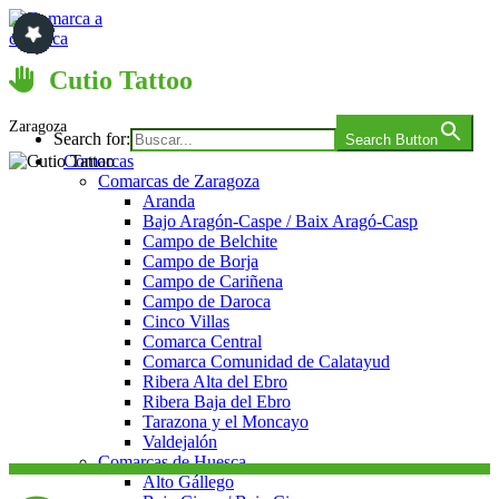
Saltar
al
contenido
Comarca a comarca
Cutio Tattoo
Zaragoza
Search for:
Search Button
Comarcas
Comarcas de Zaragoza
Aranda
Bajo Aragón-Caspe / Baix Aragó-Casp
Campo de Belchite
Campo de Borja
Campo de Cariñena
Campo de Daroca
Cinco Villas
Comarca Central
Comarca Comunidad de Calatayud
Ribera Alta del Ebro
Ribera Baja del Ebro
Tarazona y el Moncayo
Valdejalón
Comarcas de Huesca
Alto Gállego