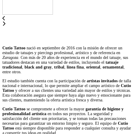
Cutio Tattoo
nació en septiembre de 2016 con la misión de ofrecer un
estudio de tatuajes y piercings profesional, artístico y de referencia en
Zaragoza
. Con más de 20 años de experiencia en el mundo del tatuaje, sus
tatuadores destacan en una variedad de estilos, incluyendo el
tatuaje
tradicional
,
black and gray
,
tribal
,
línea fina
,
oriental
,
ornamental
,
entre otros.
El estudio también cuenta con la participación de
artistas invitados
de talla
nacional e internacional, lo que permite ampliar el campo artístico de
Cutio
Tattoo
y ofrecer a sus clientes una variedad aún mayor de estilos y técnicas.
Esta colaboración asegura que siempre haya algo nuevo y emocionante para
sus clientes, manteniendo la oferta artística fresca y diversa.
Cutio Tattoo
se compromete a ofrecer la mayor
garantía de higiene y
profesionalidad artística
en todos sus proyectos. La seguridad y
satisfacción del cliente son prioritarias, y se toman todas las precauciones
necesarias para garantizar un entorno limpio y seguro. El equipo de
Cutio
Tattoo
está siempre disponible para responder a cualquier consulta y ayudar
a convertir tus ideas en realidad.