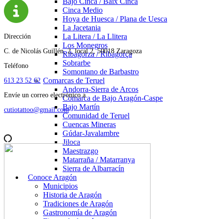
Bajo Cinca / Baix Cinca
Cinca Medio
Hoya de Huesca / Plana de Uesca
La Jacetania
La Litera / La Llitera
Dirección
Los Monegros
C. de Nicolás Guillén, 2, local 2, 50018 Zaragoza
Ribagorza / Ribagorça
Sobrarbe
Teléfono
Somontano de Barbastro
Comarcas de Teruel
613 23 52 62
Andorra-Sierra de Arcos
Envíe un correo electrónico a
Comarca de Bajo Aragón-Caspe
Bajo Martín
cutiotattoo@gmail.com
Comunidad de Teruel
Cuencas Mineras
Gúdar-Javalambre
Jiloca
Maestrazgo
Matarraña / Matarranya
Sierra de Albarracín
Conoce Aragón
Municipios
Historia de Aragón
Tradiciones de Aragón
Gastronomía de Aragón