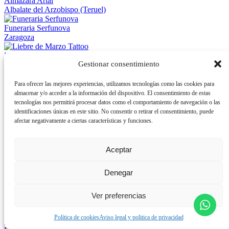
Almazara Artal
Albalate del Arzobispo (Teruel)
Funeraria Serfunova
Zaragoza
Liebre de Marzo Tattoo
Gestionar consentimiento
Zaragoza
BonÀrea Mallén
Para ofrecer las mejores experiencias, utilizamos tecnologías como las cookies para
Mallén, Zaragoza
almacenar y/o acceder a la información del dispositivo. El consentimiento de estas
tecnologías nos permitirá procesar datos como el comportamiento de navegación o las
Frutas Aladina
identificaciones únicas en este sitio. No consentir o retirar el consentimiento, puede
Jaca, Huesca
afectar negativamente a ciertas características y funciones.
Carnicería Angelita
Monzón, Huesca
Aceptar
Riclart
Denegar
Ricla, Zaragoza
Carnicería Macu
Ver preferencias
Alcañiz, Teruel
Política de cookies
Aviso legal y politica de privacidad
Jamones de Encinacorba