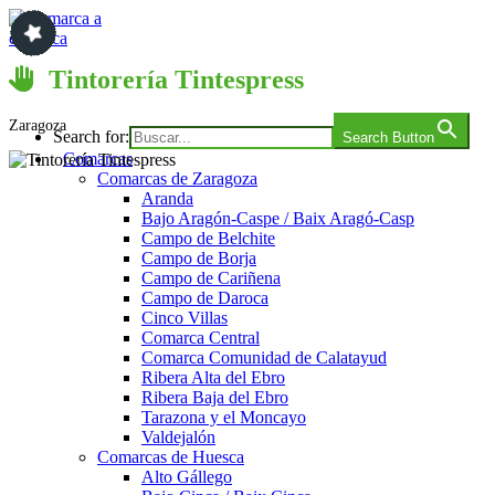
Saltar
al
contenido
Comarca a comarca
Tintorería Tintespress
Zaragoza
Search for:
Search Button
Comarcas
Comarcas de Zaragoza
Aranda
Bajo Aragón-Caspe / Baix Aragó-Casp
Campo de Belchite
Campo de Borja
Campo de Cariñena
Campo de Daroca
Cinco Villas
Comarca Central
Comarca Comunidad de Calatayud
Ribera Alta del Ebro
Ribera Baja del Ebro
Tarazona y el Moncayo
Valdejalón
Comarcas de Huesca
Alto Gállego