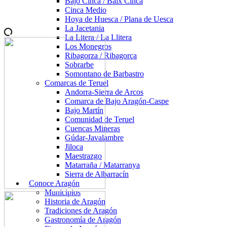
Bajo Cinca / Baix Cinca
Cinca Medio
Hoya de Huesca / Plana de Uesca
La Jacetania
La Litera / La Llitera
Los Monegros
Ribagorza / Ribagorça
Sobrarbe
Somontano de Barbastro
Comarcas de Teruel
Andorra-Sierra de Arcos
Comarca de Bajo Aragón-Caspe
Bajo Martín
Comunidad de Teruel
Cuencas Mineras
Gúdar-Javalambre
Jiloca
Maestrazgo
Matarraña / Matarranya
Sierra de Albarracín
Conoce Aragón
Municipios
Historia de Aragón
Tradiciones de Aragón
Gastronomía de Aragón