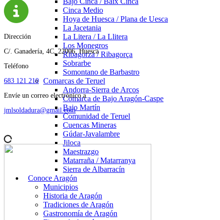
Bajo Cinca / Baix Cinca
Cinca Medio
Hoya de Huesca / Plana de Uesca
La Jacetania
La Litera / La Llitera
Dirección
Los Monegros
C/. Ganadería, 4C, 22006, Huesca
Ribagorza / Ribagorça
Sobrarbe
Teléfono
Somontano de Barbastro
Comarcas de Teruel
683 121 210
Andorra-Sierra de Arcos
Envíe un correo electrónico a
Comarca de Bajo Aragón-Caspe
Bajo Martín
jmlsoldadura@gmail.com
Comunidad de Teruel
Cuencas Mineras
Gúdar-Javalambre
Jiloca
Maestrazgo
Matarraña / Matarranya
Sierra de Albarracín
Conoce Aragón
Municipios
Historia de Aragón
Tradiciones de Aragón
Gastronomía de Aragón