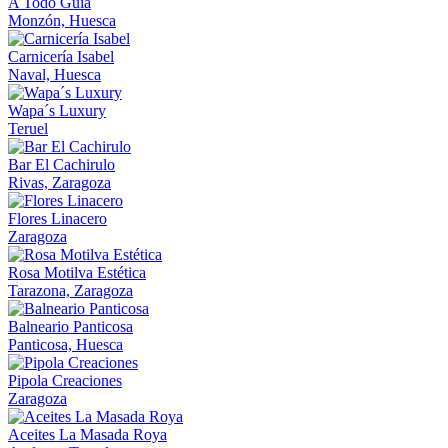
A Todo Guía
Monzón, Huesca
Carnicería Isabel
Naval, Huesca
Wapa´s Luxury
Teruel
Bar El Cachirulo
Rivas, Zaragoza
Flores Linacero
Zaragoza
Rosa Motilva Estética
Tarazona, Zaragoza
Balneario Panticosa
Panticosa, Huesca
Pipola Creaciones
Zaragoza
Aceites La Masada Roya