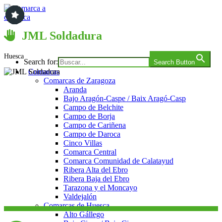
Saltar
al
contenido
Comarca a comarca
JML Soldadura
Huesca
Search for:
Search Button
Comarcas
Comarcas de Zaragoza
Aranda
Bajo Aragón-Caspe / Baix Aragó-Casp
Campo de Belchite
Campo de Borja
Campo de Cariñena
Campo de Daroca
Cinco Villas
Comarca Central
Comarca Comunidad de Calatayud
Ribera Alta del Ebro
Ribera Baja del Ebro
Tarazona y el Moncayo
Valdejalón
Comarcas de Huesca
Alto Gállego