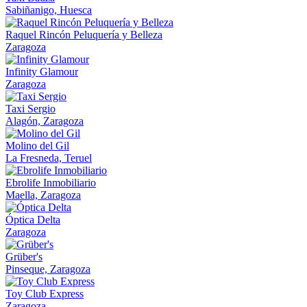
Sabiñanigo, Huesca
Raquel Rincón Peluquería y Belleza
Zaragoza
Infinity Glamour
Zaragoza
Taxi Sergio
Alagón, Zaragoza
Molino del Gil
La Fresneda, Teruel
Ebrolife Inmobiliario
Maella, Zaragoza
Óptica Delta
Zaragoza
Grüber's
Pinseque, Zaragoza
Toy Club Express
Zaragoza