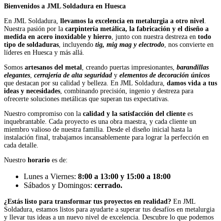
Bienvenidos a JML Soldadura en Huesca
En JML Soldadura,
llevamos la excelencia en metalurgia a otro nivel
.
Nuestra pasión por la
carpintería metálica, la fabricación y el diseño a
medida en acero inoxidable y hierro
, junto con nuestra destreza en
todo
tipo de soldaduras
, incluyendo
tig, mig mag y electrodo
, nos convierte en
líderes en Huesca y más allá.
Somos
artesanos del metal
, creando puertas impresionantes,
barandillas
elegantes
,
cerrajería de alta seguridad
y
elementos de decoración únicos
que destacan por su calidad y belleza. En JML Soldadura,
damos vida a tus
ideas y necesidades
, combinando precisión, ingenio y destreza para
ofrecerte soluciones metálicas que superan tus expectativas.
Nuestro compromiso con la
calidad y la satisfacción del cliente
es
inquebrantable. Cada proyecto es una obra maestra, y cada cliente un
miembro valioso de nuestra familia. Desde el diseño inicial hasta la
instalación final, trabajamos incansablemente para lograr la perfección en
cada detalle.
Nuestro
horario
es de:
Lunes a Viernes:
8:00 a 13:00 y 15:00 a 18:00
Sábados y Domingos:
cerrado.
¿Estás listo para transformar tus proyectos en realidad?
En JML
Soldadura, estamos listos para ayudarte a superar tus desafíos en metalurgia
y llevar tus ideas a un nuevo nivel de excelencia. Descubre lo que podemos