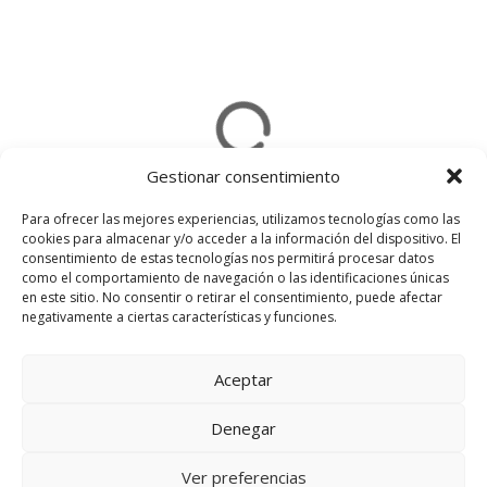
Gestionar consentimiento
Para ofrecer las mejores experiencias, utilizamos tecnologías como las
cookies para almacenar y/o acceder a la información del dispositivo. El
consentimiento de estas tecnologías nos permitirá procesar datos
Usamos cookies en nuestro sitio web
como el comportamiento de navegación o las identificaciones únicas
para brindarle la experiencia más
en este sitio. No consentir o retirar el consentimiento, puede afectar
relevante recordando sus
negativamente a ciertas características y funciones.
preferencias y visitas repetidas. Al
hacer clic en "Aceptar todo", acepta
el uso de TODAS las cookies. Sin
Aceptar
embargo, puede visitar
"Configuración de cookies" para
Denegar
proporcionar un consentimiento
controlado.
Ver preferencias