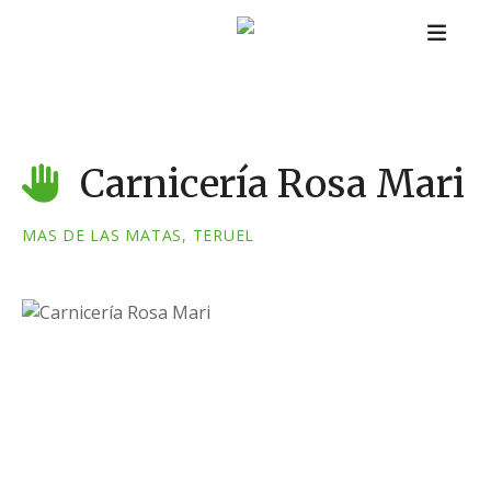
S
a
l
t
a
r
a
Carnicería Rosa Mari
l
c
MAS DE LAS MATAS, TERUEL
o
n
t
e
n
i
d
o