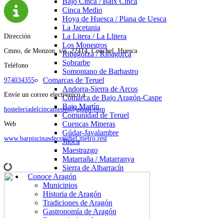
Bajo Cinca / Baix Cinca
Cinca Medio
Hoya de Huesca / Plana de Uesca
La Jacetania
La Litera / La Llitera
Dirección
Los Monegros
Cmno, de Monzon, s/n, 22414, Conchel, Huesca
Ribagorza / Ribagorça
Sobrarbe
Teléfono
Somontano de Barbastro
Comarcas de Teruel
974034355
Andorra-Sierra de Arcos
Envíe un correo electrónico a
Comarca de Bajo Aragón-Caspe
Bajo Martín
hosteleriadelcincamedio@gmail.com
Comunidad de Teruel
Cuencas Mineras
Web
Gúdar-Javalambre
www.barpiscinasdeconchel.metro.rest
Jiloca
Maestrazgo
Matarraña / Matarranya
Sierra de Albarracín
Conoce Aragón
Municipios
Historia de Aragón
Tradiciones de Aragón
Gastronomía de Aragón