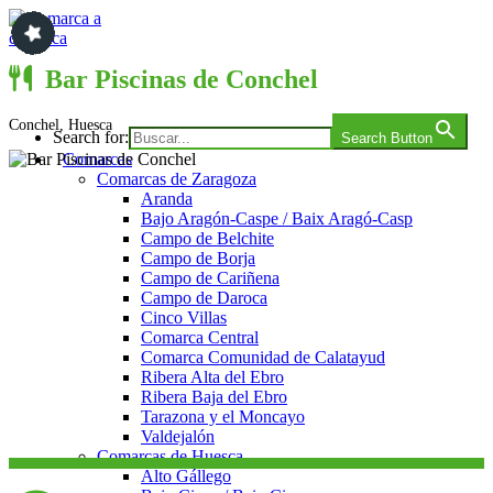
Saltar
al
contenido
Comarca a comarca
Bar Piscinas de Conchel
Conchel, Huesca
Search for:
Search Button
Comarcas
Comarcas de Zaragoza
Aranda
Bajo Aragón-Caspe / Baix Aragó-Casp
Campo de Belchite
Campo de Borja
Campo de Cariñena
Campo de Daroca
Cinco Villas
Comarca Central
Comarca Comunidad de Calatayud
Ribera Alta del Ebro
Ribera Baja del Ebro
Tarazona y el Moncayo
Valdejalón
Comarcas de Huesca
Alto Gállego