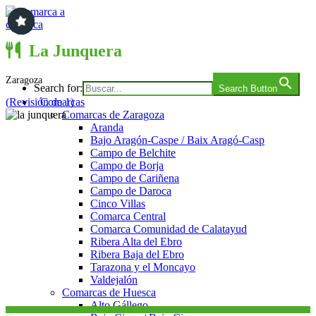
Saltar
al
contenido
Comarca a comarca
La Junquera
Zaragoza
Search for:
Search Button
(
Revisión de 1
)
Comarcas
Comarcas de Zaragoza
Aranda
Bajo Aragón-Caspe / Baix Aragó-Casp
Campo de Belchite
Campo de Borja
Campo de Cariñena
Campo de Daroca
Cinco Villas
Comarca Central
Comarca Comunidad de Calatayud
Ribera Alta del Ebro
Ribera Baja del Ebro
Tarazona y el Moncayo
Valdejalón
Comarcas de Huesca
Alto Gállego