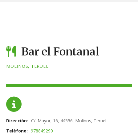
S
a
l
t
a
r
a
Bar el Fontanal
l
c
MOLINOS, TERUEL
o
n
t
e
n
i
d
Dirección
C/. Mayor, 16, 44556, Molinos, Teruel
o
Teléfono
978849290