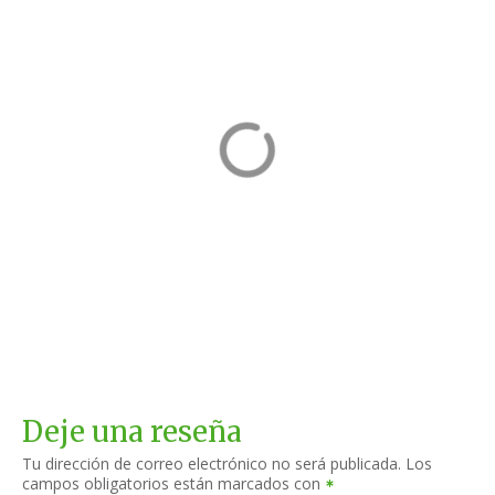
Le maison D'
La Puber
Isabella
Fuentes de Ebro, Zaragoza
Zaragoza
Deje una reseña
Tu dirección de correo electrónico no será publicada.
Los
campos obligatorios están marcados con