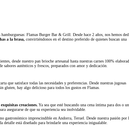
as hamburguesas: Flamas Burger Bar & Grill. Desde hace 2 años, nos hemos ded
as a la brasa,
convirtiéndonos en el destino preferido de quienes buscan una
dientes, desde nuestro pan brioche artesanal hasta nuestras carnes 100% elabora
de sabores auténticos y frescos, preparados con amor y dedicación.
rta que satisface todas las necesidades y preferencias. Desde nuestras jugosas
n gluten, hay algo delicioso para todos los gustos en Flamas.
 exquisitas creaciones.
Ya sea que esté buscando una cena íntima para dos o u
para asegurarse de que su experiencia sea inolvidable.
ino gastronómico imprescindible en Andorra, Teruel. Desde nuestra pasión por 
a detalle está diseñado para brindarle una experiencia inigualable.