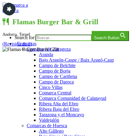
Saltar
al
contenido
Comarca a comarca
Flamas Burger Bar & Grill
Andorra, Teruel
Search for:
Search Button
Comarcas
(
Revisión de 1
)
Comarcas de Zaragoza
Aranda
Bajo Aragón-Caspe / Baix Aragó-Casp
Campo de Belchite
Campo de Borja
Campo de Cariñena
Campo de Daroca
Cinco Villas
Comarca Central
Comarca Comunidad de Calatayud
Ribera Alta del Ebro
Ribera Baja del Ebro
Tarazona y el Moncayo
Valdejalón
Comarcas de Huesca
Alto Gállego