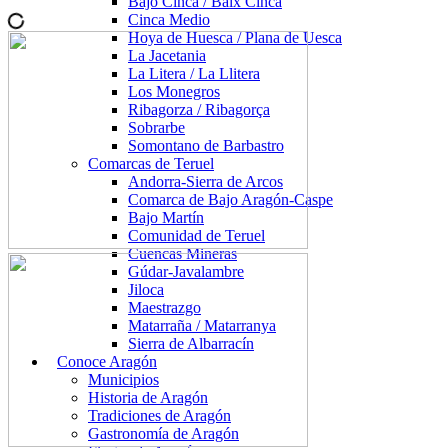
Bajo Cinca / Baix Cinca
Cinca Medio
Hoya de Huesca / Plana de Uesca
La Jacetania
La Litera / La Llitera
Los Monegros
Ribagorza / Ribagorça
Sobrarbe
Somontano de Barbastro
Comarcas de Teruel
Andorra-Sierra de Arcos
Comarca de Bajo Aragón-Caspe
Bajo Martín
Comunidad de Teruel
Cuencas Mineras
Gúdar-Javalambre
Jiloca
Maestrazgo
Matarraña / Matarranya
Sierra de Albarracín
Conoce Aragón
Municipios
Historia de Aragón
Tradiciones de Aragón
Gastronomía de Aragón