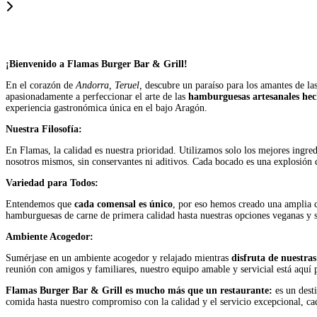
¡Bienvenido a Flamas Burger Bar & Grill!
En el corazón de
Andorra, Teruel,
descubre un paraíso para los amantes de l
apasionadamente a perfeccionar el arte de las
hamburguesas artesanales hech
experiencia gastronómica única en el bajo Aragón.
Nuestra Filosofía:
En Flamas, la calidad es nuestra prioridad. Utilizamos solo los mejores ingre
nosotros mismos, sin conservantes ni aditivos. Cada bocado es una explosión 
Variedad para Todos:
Entendemos que
cada comensal es único
, por eso hemos creado una amplia ca
hamburguesas de carne de primera calidad hasta nuestras opciones veganas y si
Ambiente Acogedor:
Sumérjase en un ambiente acogedor y relajado mientras
disfruta de nuestras
reunión con amigos y familiares, nuestro equipo amable y servicial está aquí 
Flamas Burger Bar & Grill es mucho más que un restaurante:
es un dest
comida hasta nuestro compromiso con la calidad y el servicio excepcional, cad