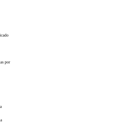
icado
das por
na
la