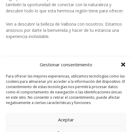
también la oportunidad de conectar con la naturaleza y
descubrir todo lo que esta hermosa región tiene para ofrecer.
Ven a descubrir la belleza de Valbona con nosotros. Estamos
ansiosos por darte la bienvenida y hacer de tu estancia una
experiencia inolvidable.
Gestionar consentimiento
Para ofrecer las mejores experiencias, utilizamos tecnologías como las
cookies para almacenar y/o acceder a la información del dispositivo. El
consentimiento de estas tecnologías nos permitirá procesar datos
Usamos cookies en nuestro sitio web
como el comportamiento de navegación o las identificaciones únicas
para brindarle la experiencia más
en este sitio. No consentir o retirar el consentimiento, puede afectar
relevante recordando sus
negativamente a ciertas características y funciones.
preferencias y visitas repetidas. Al
hacer clic en "Aceptar todo", acepta
el uso de TODAS las cookies. Sin
Aceptar
embargo, puede visitar
"Configuración de cookies" para