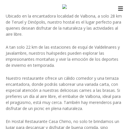
S
Bienvenidos a Hostal Restaurante Casa Chimo
a
Ubicado en la encantadora localidad de Valbona, a solo 28 km
l
de Teruel y Dinópolis, nuestro hostal es el lugar perfecto para
t
quienes desean disfrutar de la naturaleza y las actividades al
a
aire libre.
r
a
A tan solo 22 km de las estaciones de esquí de Valdelinares y
l
Javalambre, nuestros huéspedes pueden explorar las
c
impresionantes montañas y vivir la emoción de los deportes
o
de invierno en temporada.
n
Nuestro restaurante ofrece un cálido comedor y una terraza
t
encantadora, donde podrás saborear una variada carta, con
e
especial atención a nuestras deliciosas carnes a las brasas. Si
n
prefieres un día al aire libre, el embalse de Valbona, ideal para
i
el piragüismo, está muy cerca. También hay merenderos para
d
disfrutar de un picnic en plena naturaleza.
o
En Hostal Restaurante Casa Chimo, no solo te brindamos un
lugar para descansar y disfrutar de buena comida, sino