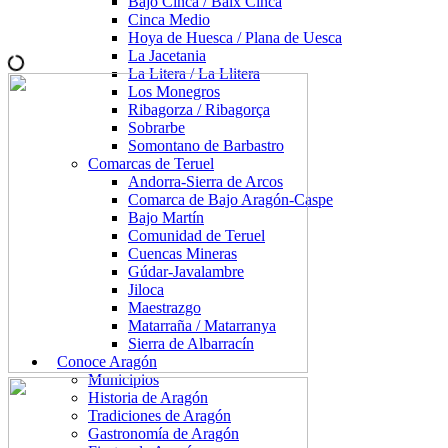
Bajo Cinca / Baix Cinca
Cinca Medio
Hoya de Huesca / Plana de Uesca
La Jacetania
La Litera / La Llitera
Los Monegros
Ribagorza / Ribagorça
Sobrarbe
Somontano de Barbastro
Comarcas de Teruel
Andorra-Sierra de Arcos
Comarca de Bajo Aragón-Caspe
Bajo Martín
Comunidad de Teruel
Cuencas Mineras
Gúdar-Javalambre
Jiloca
Maestrazgo
Matarraña / Matarranya
Sierra de Albarracín
Conoce Aragón
Municipios
Historia de Aragón
Tradiciones de Aragón
Gastronomía de Aragón