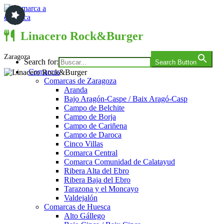
Saltar
al
contenido
Comarca a comarca
Linacero Rock&Burger
Zaragoza
Search for:
Search Button
Comarcas
Comarcas de Zaragoza
Aranda
Bajo Aragón-Caspe / Baix Aragó-Casp
Campo de Belchite
Campo de Borja
Campo de Cariñena
Campo de Daroca
Cinco Villas
Comarca Central
Comarca Comunidad de Calatayud
Ribera Alta del Ebro
Ribera Baja del Ebro
Tarazona y el Moncayo
Valdejalón
Comarcas de Huesca
Alto Gállego